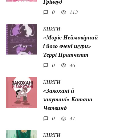
Грінвуд
0
113
КНИГИ
«Моріс Неймовірний
і його вчені щури»
Террі Пратчетт
0
46
КНИГИ
«Закохані й
закутані» Катана
Четвинд
0
47
КНИГИ