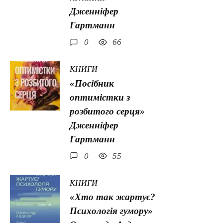
Дженніфер
Гартманн
0
66
КНИГИ
«Посібник
оптимістки з
розбитого серця»
Дженніфер
Гартманн
0
55
КНИГИ
«Хто так жартує?
Психологія гумору»