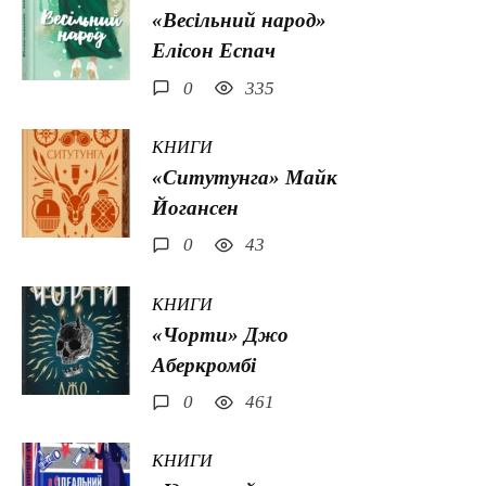
«Весільний народ»
Елісон Еспач
0
335
КНИГИ
«Ситутунга» Майк
Йогансен
0
43
КНИГИ
«Чорти» Джо
Аберкромбі
0
461
КНИГИ