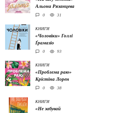
Альона Рязанцева
0
31
КНИГИ
«Чоловіки» Голлі
Ґрамазіо
0
93
КНИГИ
«Проблема раю»
Крістіна Лорен
0
38
КНИГИ
«Не забувай