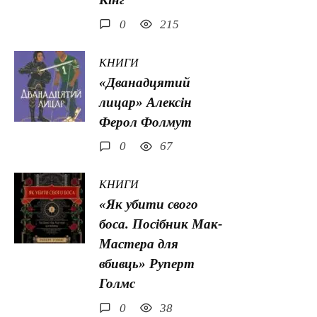
0
215
КНИГИ
«Дванадцятий
лицар» Алексін
Ферол Фолмут
0
67
КНИГИ
«Як убити свого
боса. Посібник Мак-
Мастера для
вбивць» Руперт
Голмс
0
38