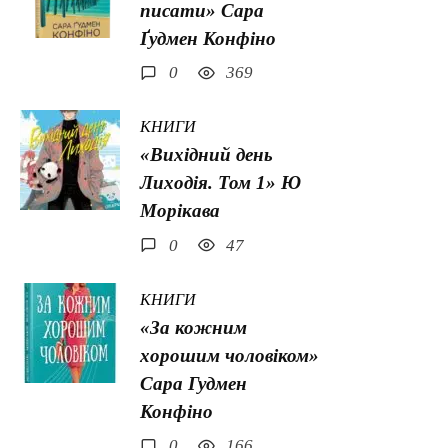
писати» Сара
Ґудмен Конфіно
0
369
КНИГИ
«Вихідний день
Лиходія. Том 1» Ю
Морікава
0
47
КНИГИ
«За кожним
хорошим чоловіком»
Сара Гудмен
Конфіно
0
166