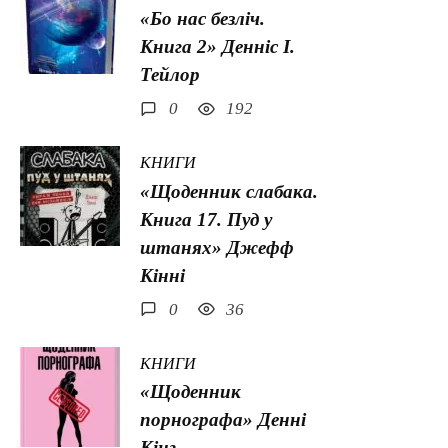
«Бо нас безліч.
Книга 2» Денніс І.
Тейлор
0
192
КНИГИ
«Щоденник слабака.
Книга 17. Пуд у
штанях» Джефф
Кінні
0
36
КНИГИ
«Щоденник
порнографа» Денні
Кінг