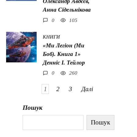
Олександр Авдєєв,
Анна Сідельнікова
0
105
КНИГИ
«Ми Легіон (Ми
Боб). Книга 1»
Денніс І. Тейлор
0
260
Навігація
1
2
3
Далі
записів
Пошук
Пошук