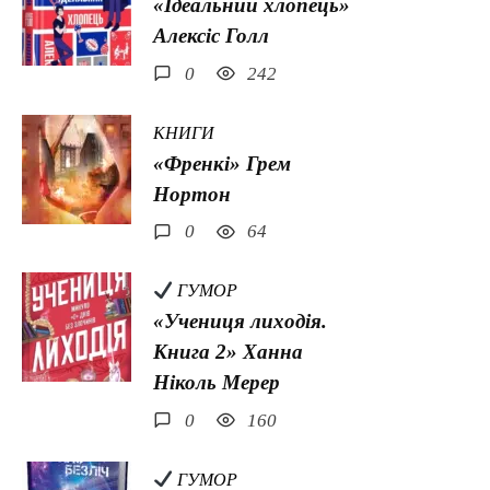
«Ідеальний хлопець»
Алексіс Голл
0
242
КНИГИ
«Френкі» Грем
Нортон
0
64
ГУМОР
«Учениця лиходія.
Книга 2» Ханна
Ніколь Мерер
0
160
ГУМОР