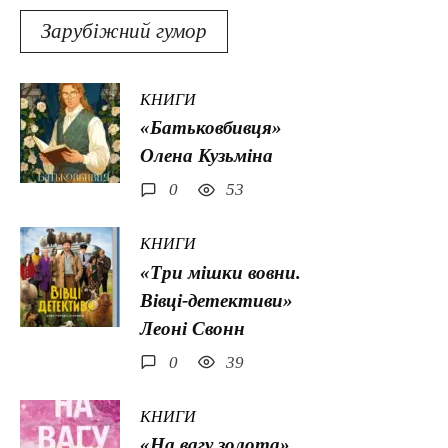
Зарубіжний гумор
КНИГИ
«Батьковбивця»
Олена Кузьміна
0
53
КНИГИ
«Три мішки вовни.
Вівці-детективи»
Леоні Свонн
0
39
КНИГИ
«На вагу золота»