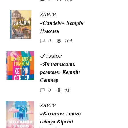
КНИГИ
«Сандвіч» Кетрін
Ньюмен
0
104
ГУМОР
«Як написати
ромком» Кетрін
Сентер
0
41
КНИГИ
«Кохання з того
світу» Кірсті