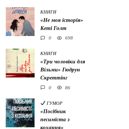
КНИГИ
«Не моя історія»
Кеті Голт
0
698
КНИГИ
«Три чоловіки для
Вільми» Гюдрун
Скреттінг
0
86
ГУМОР
«Посібник
песиміста з
кохання»