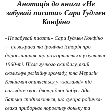
Анотація до книги «Не
забувай писати» Сара Ґудмен
Конфіно
«Не забувай писати» Сари Ґудмен Конфіно
— це яскрава та іронічна історія про
дорослішання, що розгортається у бунтівні
1960-ті. Після гучного скандалу, який
сколихнув релігійну громаду, юна Мерилін
Кляйнман опиняється у «засланні» під
наглядом своєї двоюрідної бабусі Ади.
Батьки сподіваються, що сувора родичка-
сваха приборкає норовливу доньку та