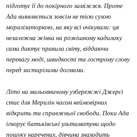
підготує її до покірного заміжжя. Проте
Ада виявляється зовсім не тією сухою
моралізаторкою, на яку всі очікували: ця
незалежна жінка на розкішному кадилаку
сама диктує правила світу, віддаючи
перевагу моді, швидкості та гострому слову
перед застарілими догмами.
Літо на мальовничому узбережжі Джерсі
стає для Мерилін часом неймовірних
відкрить та справжньої свободи. Поки Ада
ігнорує батьківські ультиматуми щодо
пошуку наречених, дівчина знаходить