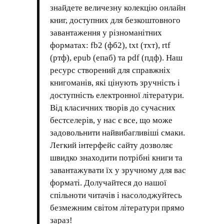
знайдете величезну колекцію онлайн
книг, доступних для безкоштовного
завантаження у різноманітних
форматах: fb2 (фб2), txt (тхт), rtf
(ртф), epub (епаб) та pdf (пдф). Наш
ресурс створений для справжніх
книгоманів, які цінують зручність і
доступність електронної літератури.
Від класичних творів до сучасних
бестселерів, у нас є все, що може
задовольнити найвибагливіші смаки.
Легкий інтерфейс сайту дозволяє
швидко знаходити потрібні книги та
завантажувати їх у зручному для вас
форматі. Долучайтеся до нашої
спільноти читачів і насолоджуйтесь
безмежним світом літератури прямо
зараз!