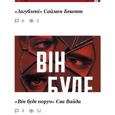
«Загублені» Саймон Бекетт
0
5
«Він буде поруч» Єва Вайда
0
52