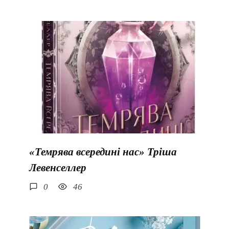
«Темрява всередині нас» Тріша
Левенселлер
0
46