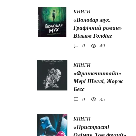
КНИГИ
«Володар мух.
Графічний роман»
Вільям Голдінг
0
49
КНИГИ
«Франкенштайн»
Мері Шеллі, Жорж
Бесс
0
35
КНИГИ
«Пристрасті
Олімпу. Том другий»