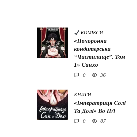
КОМІКСИ
«Похоронна
кондитерська
“Чистилище”. Том
1» Санхо
0
36
КНИГИ
«Імператриця Солі
Та Долі» Во Нґі
0
87