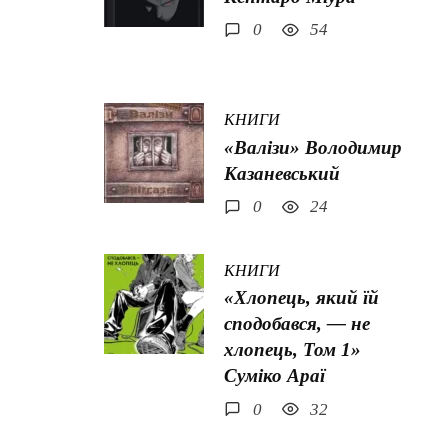
0
54
КНИГИ
«Валізи» Володимир
Казаневський
0
24
КНИГИ
«Хлопець, який їй
сподобався, — не
хлопець, Том 1»
Суміко Араї
0
32