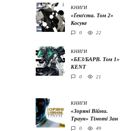
КНИГИ
«Ґенґста. Том 2»
Косуке
0
22
КНИГИ
«БЕЗ/БАРВ. Том 1»
KENT
0
21
КНИГИ
«Зоряні Війни.
Траун» Тімоті Зан
0
49