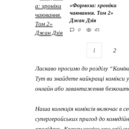
«Формоза: хроніки
чаювання. Том 2»
Джан Дзія
0
45
Навігація
1
2
записів
Ласкаво просимо до розділу “Комікс
Тут ви знайдете найкращі комікси 
онлайн або завантаження безкоштовно
Наша колекція коміксів включає в с
супергеройських пригод до комедій