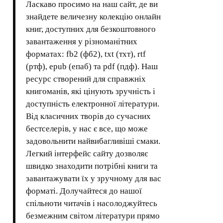
Ласкаво просимо на наш сайт, де ви
знайдете величезну колекцію онлайн
книг, доступних для безкоштовного
завантаження у різноманітних
форматах: fb2 (фб2), txt (тхт), rtf
(ртф), epub (епаб) та pdf (пдф). Наш
ресурс створений для справжніх
книгоманів, які цінують зручність і
доступність електронної літератури.
Від класичних творів до сучасних
бестселерів, у нас є все, що може
задовольнити найвибагливіші смаки.
Легкий інтерфейс сайту дозволяє
швидко знаходити потрібні книги та
завантажувати їх у зручному для вас
форматі. Долучайтеся до нашої
спільноти читачів і насолоджуйтесь
безмежним світом літератури прямо