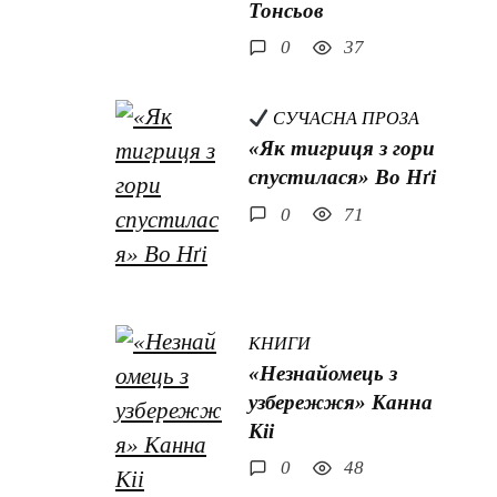
Тонсьов
0
37
СУЧАСНА ПРОЗА
«Як тигриця з гори
спустилася» Во Нґі
0
71
КНИГИ
«Незнайомець з
узбережжя» Канна
Кіі
0
48