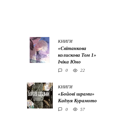
КНИГИ
«Світанкова
колискова Том 1»
Ічіка Юно
0
22
КНИГИ
«Бойові шрами»
Кадзуя Курамото
0
57