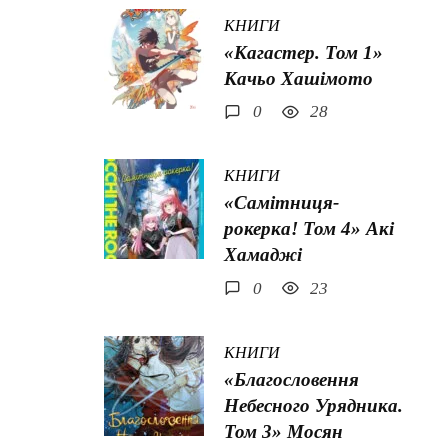
КНИГИ
«Кагастер. Том 1»
Качьо Хашімото
0
28
КНИГИ
«Самітниця-
рокерка! Том 4» Акі
Хамаджі
0
23
КНИГИ
«Благословення
Небесного Урядника.
Том 3» Мосян