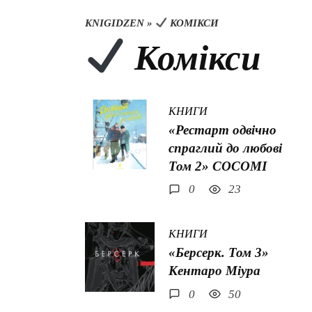
KNIGIDZEN
»
КОМІКСИ
Комікси
КНИГИ
«Рестарт одвічно
спраглий до любові
Том 2» COCOMI
0
23
КНИГИ
«Берсерк. Том 3»
Кентаро Міура
0
50