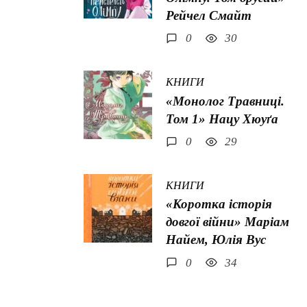
Рейчел Смайт
0
30
КНИГИ
«Монолог Травниці.
Том 1» Нацу Хюуґа
0
29
КНИГИ
«Коротка історія
довгої війни» Маріам
Найем, Юлія Вус
0
34