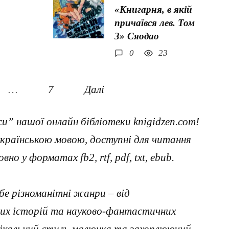
«Книгарня, в якій
причаївся лев. Том
3» Сяодао
0
23
…
7
Далі
и” нашої онлайн бібліотеки knigidzen.com!
українською мовою, доступні для читання
 у форматах fb2, rtf, pdf, txt, ebub.
ебе різноманітні жанри – від
них історій та науково-фантастичних