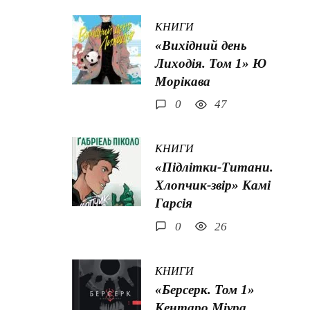
КНИГИ
«Вихідний день
Лиходія. Том 1» Ю
Морікава
0
47
КНИГИ
«Підлітки-Титани.
Хлопчик-звір» Камі
Гарсія
0
26
КНИГИ
«Берсерк. Том 1»
Кентаро Міура