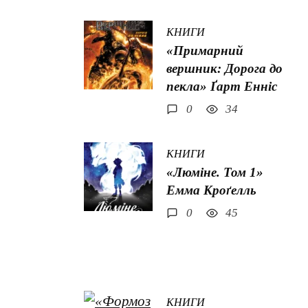
КНИГИ
«Примарний
вершник: Дорога до
пекла» Ґарт Енніс
0
34
КНИГИ
«Люміне. Том 1»
Емма Кроґелль
0
45
КНИГИ