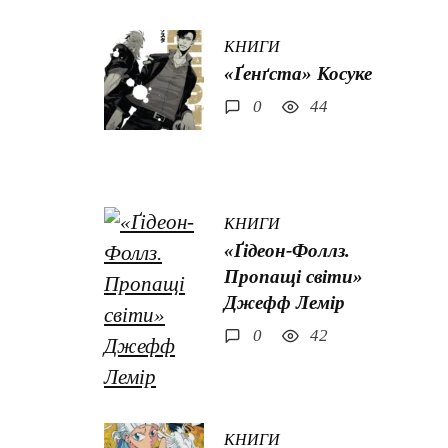
КНИГИ
«Ґенґста» Косуке
0
44
КНИГИ
«Ґідеон-Фоллз.
Пропащі світи»
Джефф Лемір
0
42
КНИГИ