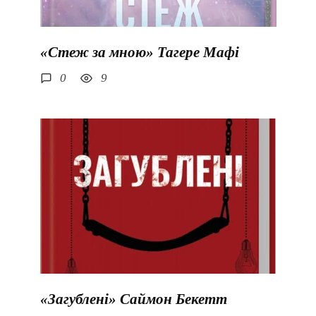
«Стеж за мною» Тагере Мафі
0
9
«Загублені» Саймон Бекетт