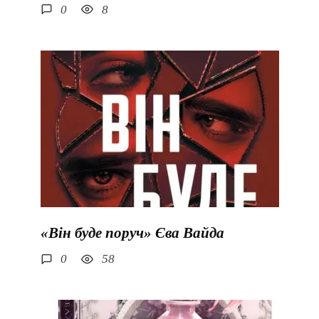
0
8
«Він буде поруч» Єва Вайда
0
58