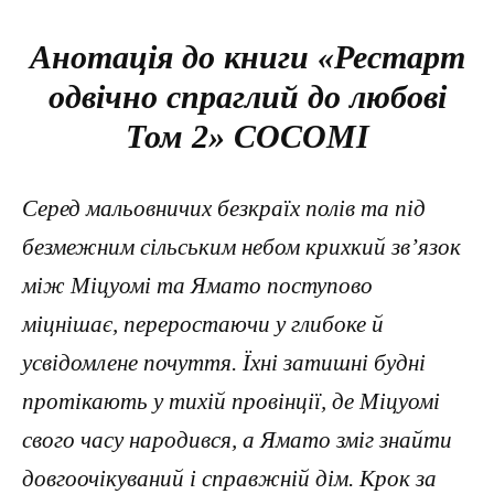
Анотація до книги «Рестарт
одвічно спраглий до любові
Том 2» COCOMI
Серед мальовничих безкраїх полів та під
безмежним сільським небом крихкий зв’язок
між Міцуомі та Ямато поступово
міцнішає, переростаючи у глибоке й
усвідомлене почуття. Їхні затишні будні
протікають у тихій провінції, де Міцуомі
свого часу народився, а Ямато зміг знайти
довгоочікуваний і справжній дім. Крок за