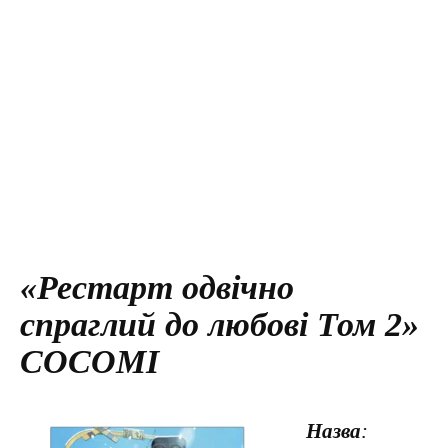
«Рестарт одвічно
спраглий до любові Том 2»
COCOMI
Назва
: