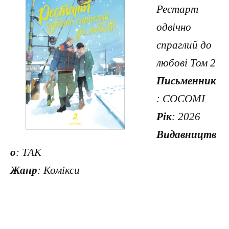
Рестарт
одвічно
спраглий до
любові Том 2
Письменник
: COCOMI
Рік
: 2026
Видавництв
о
: ТАК
Жанр
: Комікси