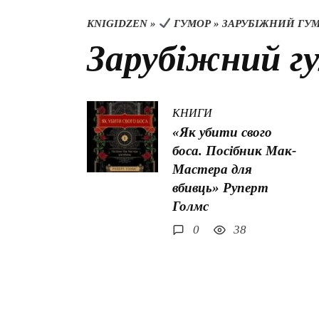
KNIGIDZEN
»
ГУМОР
»
ЗАРУБІЖНИЙ ГУ
Зарубіжний г
КНИГИ
«Як убити свого
боса. Посібник Мак-
Мастера для
вбивць» Руперт
Голмс
0
38