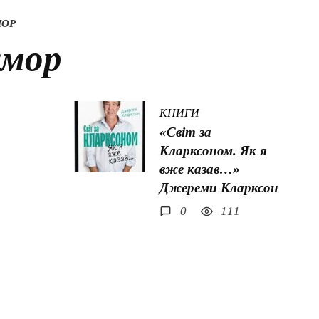
МОР
умор
КНИГИ
«Світ за
Кларксоном. Як я
вже казав…»
Джереми Кларксон
0
111