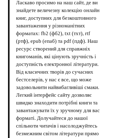
Ласкаво просимо на наш сайт, де ви
знайдете величезну колекцію онлайн
книг, доступних для безкоштовного
завантаження у різноманітних
форматах: fb2 (фб2), txt (тхт), rtf
(ртф), epub (епаб) та pdf (пдф). Наш
ресурс створений для справжніх
книгоманів, які цінують зручність і
доступність електронної літератури.
Від класичних творів до сучасних
бестселерів, у нас є все, що може
задовольнити найвибагливіші смаки.
Легкий інтерфейс сайту дозволяє
швидко знаходити потрібні книги та
завантажувати їх у зручному для вас
форматі. Долучайтеся до нашої
спільноти читачів і насолоджуйтесь
безмежним світом літератури прямо