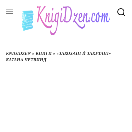
Перейти
до
вмісту
KNIGIDZEN
»
КНИГИ
»
«ЗАКОХАНІ Й ЗАКУТАНІ»
КАТАНА ЧЕТВИНД