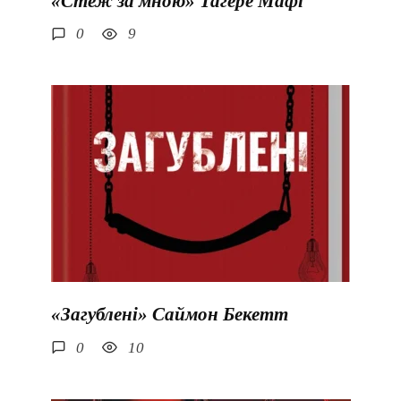
«Стеж за мною» Тагере Мафі
0
9
«Загублені» Саймон Бекетт
0
10