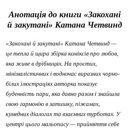
Анотація до книги «Закохані
й закутані» Катана Четвинд
«Закохані й закутані» Катанa Четвинд —
це тепла й щира збірка коміксів про любов,
яка живе в дрібницях. На простих,
мінімалістичних і водночас виразних чорно-
білих ілюстраціях авторка показує
буденність пари, яка давно разом і знайшла
свою гармонію в затишку, піжамах,
кумедних діалогах та взаємних турботах. У
центрі цього мальопису — прийняття себе