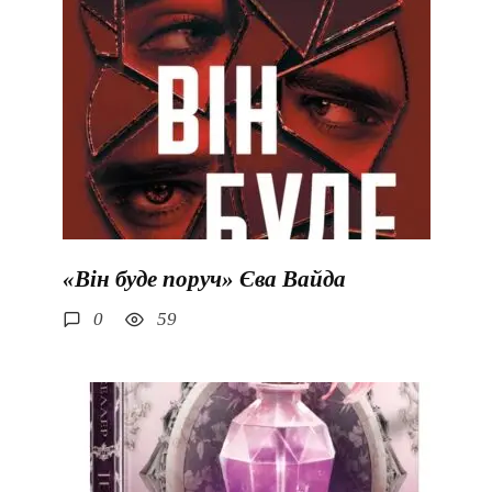
«Він буде поруч» Єва Вайда
0
59