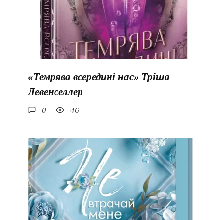
«Темрява всередині нас» Тріша
Левенселлер
0
46