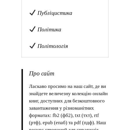
Публіцистика
Політика
Політологія
Про сайт
Ласкаво просимо на наш сайт, де ви
знайдете величезну колекцію онлайн
книг, доступних для безкоштовного
завантаження у різноманітних
форматах: fb2 (фб2), txt (тхт), rtf
(ртф), epub (епаб) та pdf (пдф). Наш
ресурс створений для справжніх