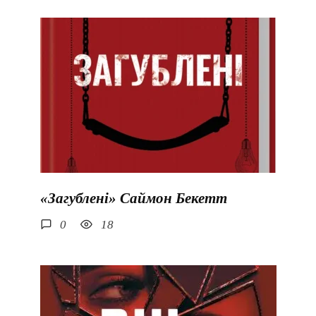
«Загублені» Саймон Бекетт
0
18