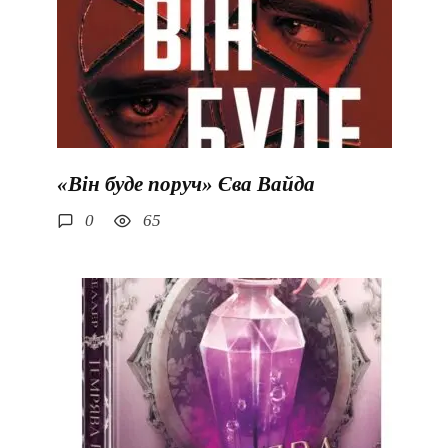
«Він буде поруч» Єва Вайда
0
65