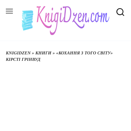
Перейти
до
вмісту
KNIGIDZEN
»
КНИГИ
»
«КОХАННЯ З ТОГО СВІТУ»
КІРСТІ ГРІНВУД