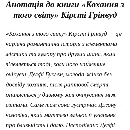
Анотація до книги «Кохання з
того світу» Кірсті Грінвуд
«Кохання з того світу» Кірсті Грінвуд — це
чарівна романтична історія з елементами
містики та гумору про другий шанс, який
з’являється тоді, коли його найменше
очікуєш. Делфі Букгем, молода жінка без
досвіду кохання, після раптової смерті
опиняється у дивному залі очікування між
світами. Саме там вона зустрічає Джону —
чоловіка, який миттєво змінює її уявлення
про близькість і долю. Несподівано Делфі