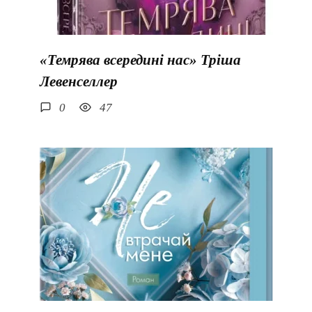
«Темрява всередині нас» Тріша
Левенселлер
0
47