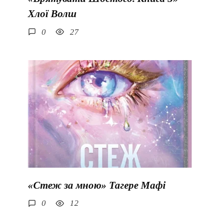
Хлої Волш
0
27
«Стеж за мною» Тагере Мафі
0
12