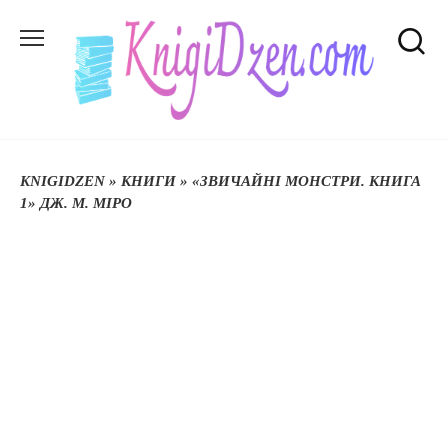
Перейти
до
вмісту
KNIGIDZEN
»
КНИГИ
»
«ЗВИЧАЙНІ МОНСТРИ. КНИГА
1» ДЖ. М. МІРО