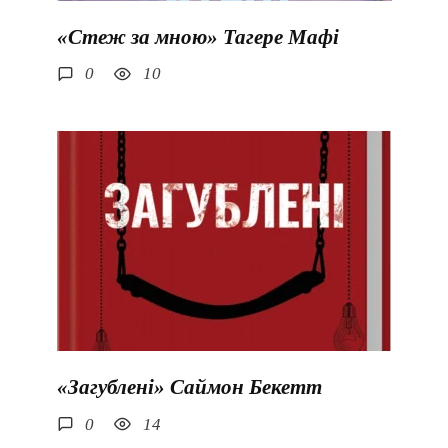
«Стеж за мною» Тагере Мафі
0
10
«Загублені» Саймон Бекетт
0
14