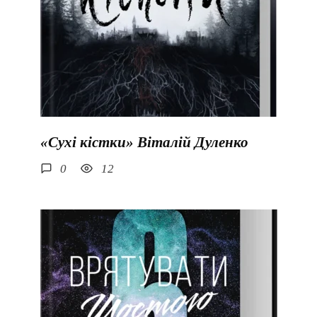
«Сухі кістки» Віталій Дуленко
0
12