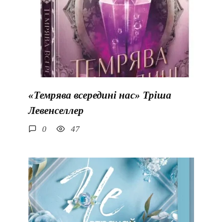
«Темрява всередині нас» Тріша
Левенселлер
0
47