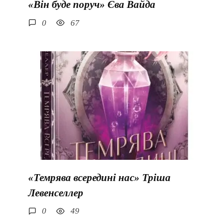
«Він буде поруч» Єва Вайда
0
67
«Темрява всередині нас» Тріша
Левенселлер
0
49