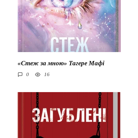
«Стеж за мною» Тагере Мафі
0
16