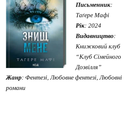
Письменник
:
Таґере Мафі
Рік
: 2024
Видавництво
:
Книжковий клуб
“Клуб Сімейного
Дозвілля”
Жанр
: Фентезі, Любовне фентезі, Любовні
романи