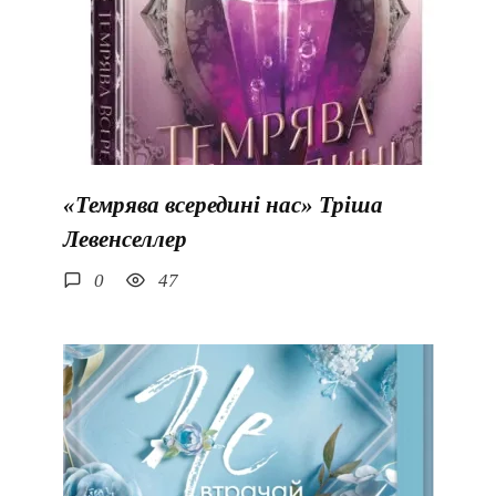
«Темрява всередині нас» Тріша
Левенселлер
0
47