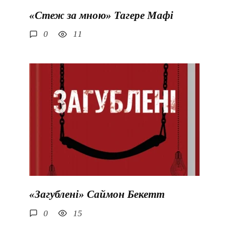
«Стеж за мною» Тагере Мафі
0
11
«Загублені» Саймон Бекетт
0
15