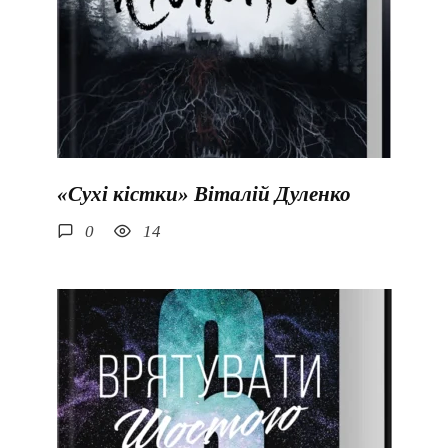
«Сухі кістки» Віталій Дуленко
0
14