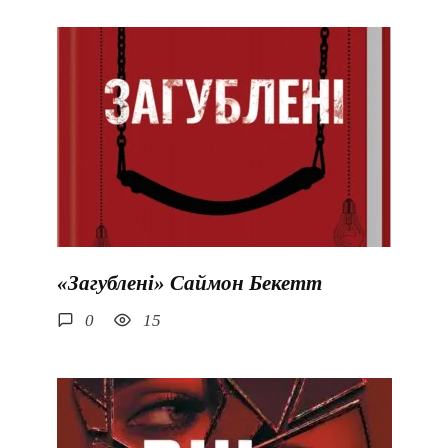
«Загублені» Саймон Бекетт
0
15