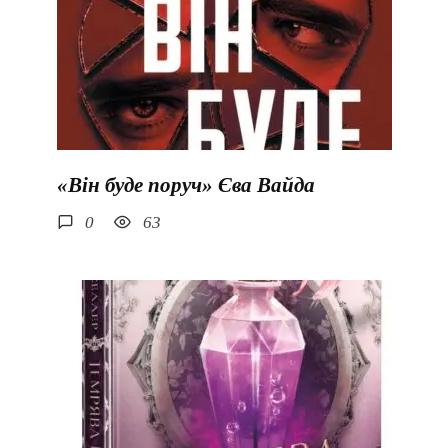
«Він буде поруч» Єва Вайда
0
63