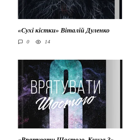
«Сухі кістки» Віталій Дуленко
0
14
«Врятувати Шостого. Книга 3»