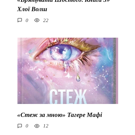
Хлої Волш
0
22
«Стеж за мною» Тагере Мафі
0
12