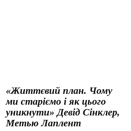
«Життєвий план. Чому
ми старіємо і як цього
уникнути» Девід Сінклер,
Метью Лаплент