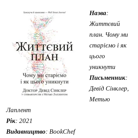
Назва
:
Життєвий
план. Чому ми
старіємо і як
цього
уникнути
Письменник
:
Девід Сінклер,
Метью
Лаплент
Рік
: 2021
Видавництво
: BookChef