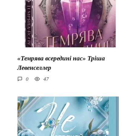
«Темрява всередині нас» Тріша
Левенселлер
0
47