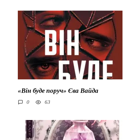
«Він буде поруч» Єва Вайда
0
63