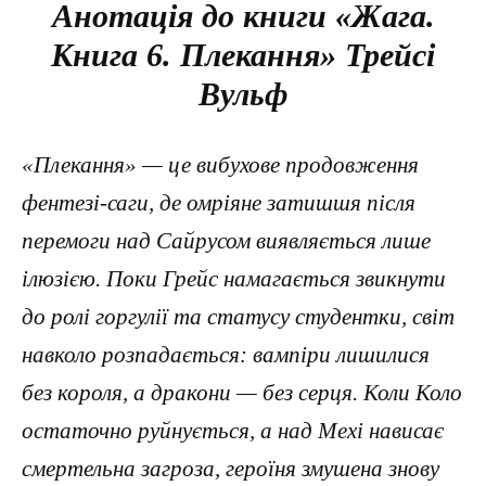
Анотація до книги «Жага.
Книга 6. Плекання» Трейсі
Вульф
«Плекання» — це вибухове продовження
фентезі-саги, де омріяне затишшя після
перемоги над Сайрусом виявляється лише
ілюзією. Поки Грейс намагається звикнути
до ролі горгулії та статусу студентки, світ
навколо розпадається: вампіри лишилися
без короля, а дракони — без серця. Коли Коло
остаточно руйнується, а над Мехі нависає
смертельна загроза, героїня змушена знову