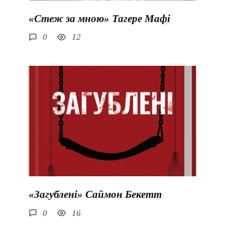
«Стеж за мною» Тагере Мафі
0
12
«Загублені» Саймон Бекетт
0
16