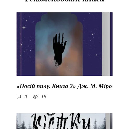
«Носій пилу. Книга 2» Дж. М. Міро
0
18