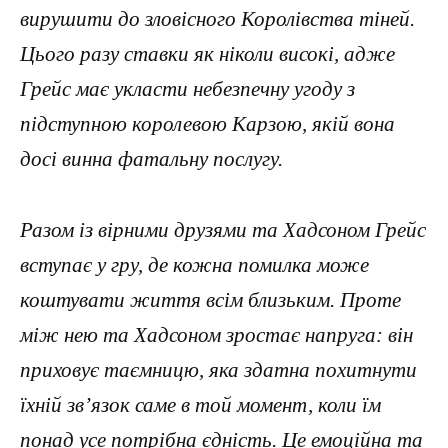
вирушити до зловісного Королівства тіней.
Цього разу ставки як ніколи високі, адже
Грейс має укласти небезпечну угоду з
підступною королевою Карзою, якій вона
досі винна фатальну послугу.
Разом із вірними друзями та Хадсоном Грейс
вступає у гру, де кожна помилка може
коштувати життя всім близьким. Проте
між нею та Хадсоном зростає напруга: він
приховує таємницю, яка здатна похитнути
їхній зв’язок саме в той момент, коли їм
понад усе потрібна єдність. Це емоційна та