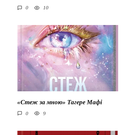
0
10
«Стеж за мною» Тагере Мафі
0
9