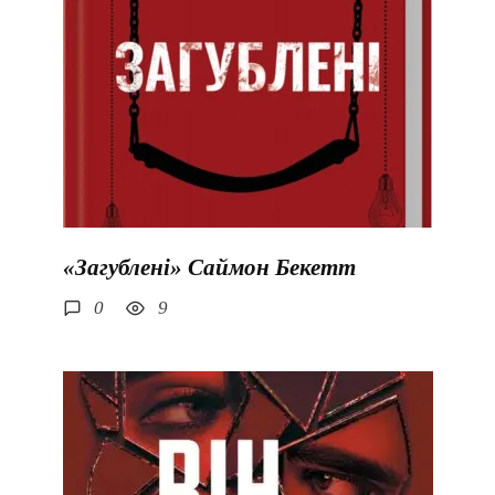
«Загублені» Саймон Бекетт
0
9