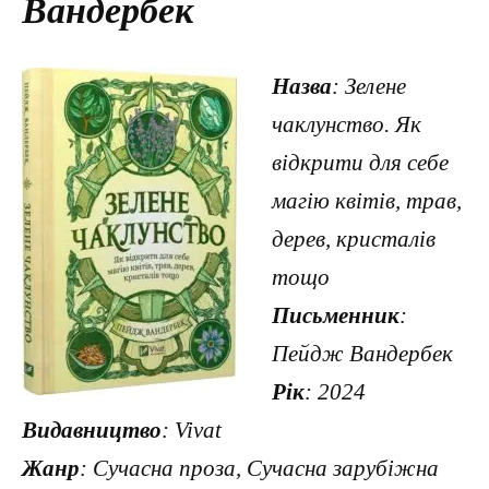
Вандербек
Назва
: Зелене
чаклунство. Як
відкрити для себе
магію квітів, трав,
дерев, кристалів
тощо
Письменник
:
Пейдж Вандербек
Рік
: 2024
Видавництво
: Vivat
Жанр
: Сучасна проза, Сучасна зарубіжна