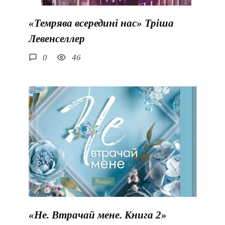
«Темрява всередині нас» Тріша
Левенселлер
0
46
«Не. Втрачай мене. Книга 2»