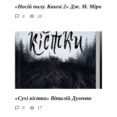
«Носій пилу. Книга 2» Дж. М. Міро
0
20
«Сухі кістки» Віталій Дуленко
0
17