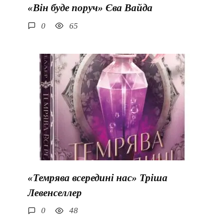
«Він буде поруч» Єва Вайда
0
65
«Темрява всередині нас» Тріша
Левенселлер
0
48