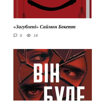
«Загублені» Саймон Бекетт
0
18