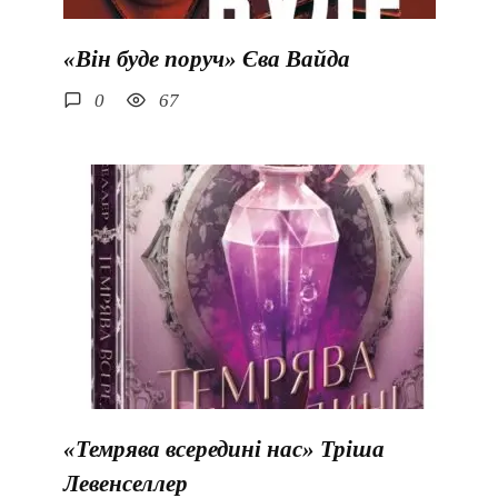
«Він буде поруч» Єва Вайда
0
67
«Темрява всередині нас» Тріша
Левенселлер