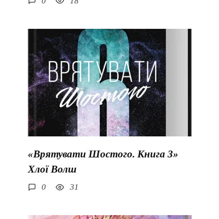
0
18
«Врятувати Шостого. Книга 3»
Хлої Волш
0
31