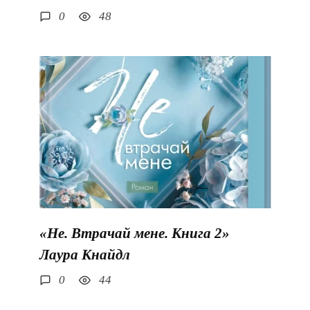
0
48
«Не. Втрачай мене. Книга 2»
Лаура Кнайдл
0
44