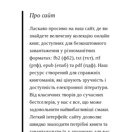
Про сайт
Ласкаво просимо на наш сайт, де ви
знайдете величезну колекцію онлайн
книг, доступних для безкоштовного
завантаження у різноманітних
форматах: fb2 (фб2), txt (тхт), rtf
(ртф), epub (епаб) та pdf (пдф). Наш
ресурс створений для справжніх
книгоманів, які цінують зручність і
доступність електронної літератури.
Від класичних творів до сучасних
бестселерів, у нас є все, що може
задовольнити найвибагливіші смаки.
Легкий інтерфейс сайту дозволяє
швидко знаходити потрібні книги та
завантажувати їх у зручному для вас