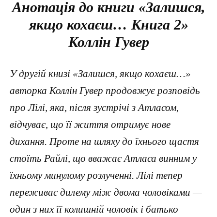
Анотація до книги «Залишся,
якщо кохаєш… Книга 2»
Коллін Гувер
У другій книзі «Залишся, якщо кохаєш…»
авторка Коллін Гувер продовжує розповідь
про Лілі, яка, після зустрічі з Атласом,
відчуває, що її життя отримує нове
дихання. Проте на шляху до їхнього щастя
стоїть Райлі, що вважає Атласа винним у
їхньому минулому розлученні. Лілі тепер
переживає дилему між двома чоловіками —
один з них її колишній чоловік і батько