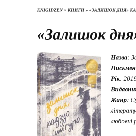
KNIGIDZEN
»
КНИГИ
»
«ЗАЛИШОК ДНЯ» К
«Залишок дня
Назва
: 
Письмен
Рік
: 201
Видавни
Жанр
: С
літерату
любовні 