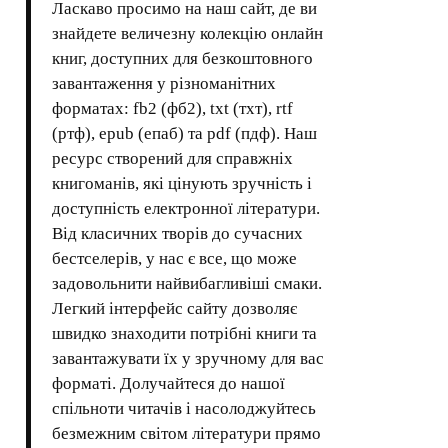
Ласкаво просимо на наш сайт, де ви
знайдете величезну колекцію онлайн
книг, доступних для безкоштовного
завантаження у різноманітних
форматах: fb2 (фб2), txt (тхт), rtf
(ртф), epub (епаб) та pdf (пдф). Наш
ресурс створений для справжніх
книгоманів, які цінують зручність і
доступність електронної літератури.
Від класичних творів до сучасних
бестселерів, у нас є все, що може
задовольнити найвибагливіші смаки.
Легкий інтерфейс сайту дозволяє
швидко знаходити потрібні книги та
завантажувати їх у зручному для вас
форматі. Долучайтеся до нашої
спільноти читачів і насолоджуйтесь
безмежним світом літератури прямо