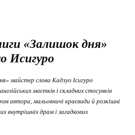
ниги «Залишок дня»
о Исигуро
ня» майстер слова Кадзуо Ісигуро
англійських маєтків і складних стосунків
ром автора, мальовничі краєвиди й розкішні
х внутрішніх драм і загадкових