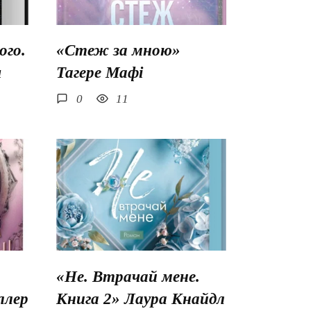
го.
«Стеж за мною»
ш
Тагере Мафі
0
11
«Не. Втрачай мене.
ллер
Книга 2» Лаура Кнайдл