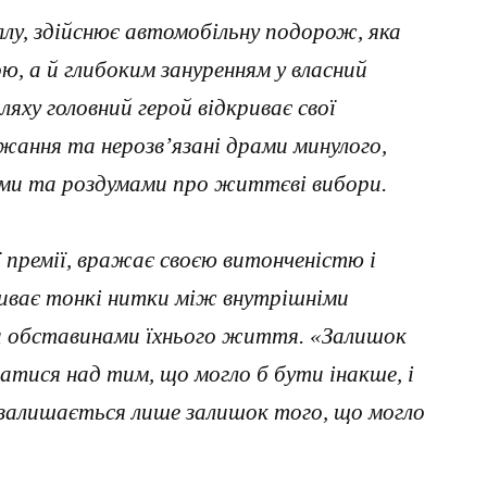
ллу, здійснює автомобільну подорож, яка
ю, а й глибоким зануренням у власний
яху головний герой відкриває свої
ажання та нерозв’язані драми минулого,
ми та роздумами про життєві вибори.
ї премії, вражає своєю витонченістю і
риває тонкі нитки між внутрішніми
и обставинами їхнього життя. «Залишок
матися над тим, що могло б бути інакше, і
и залишається лише залишок того, що могло