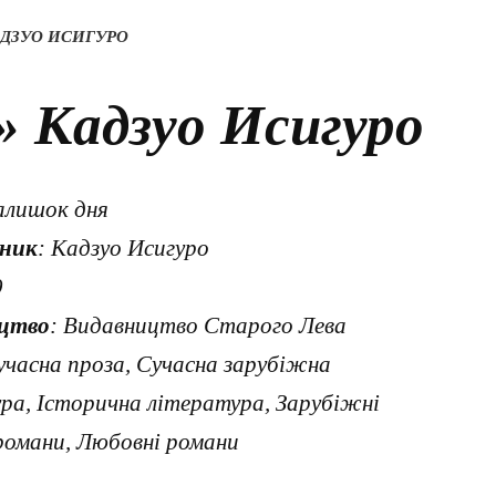
АДЗУО ИСИГУРО
» Кадзуо Исигуро
Залишок дня
ник
: Кадзуо Исигуро
9
цтво
: Видавництво Старого Лева
учасна проза, Сучасна зарубіжна
ра, Історична література, Зарубіжні
романи, Любовні романи