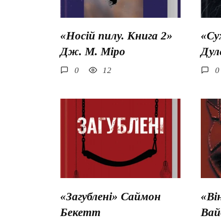
«Носій пилу. Книга 2»
«Су
Дж. М. Міро
Дул
0
12
0
«Загублені» Саймон
«Ві
Бекетт
Вай