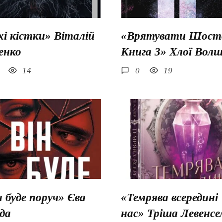
хі кістки» Віталій
«Врятувати Шосто
енко
Книга 3» Хлої Вол
14
0
19
н буде поруч» Єва
«Темрява всередині
да
нас» Тріша Левенсе