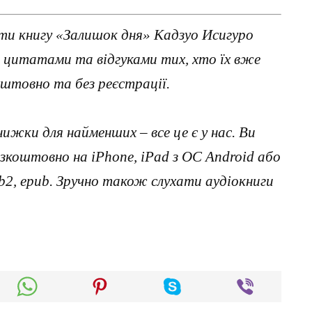
ти книгу «Залишок дня» Кадзуо Исигуро
з цитатами та відгуками тих, хто їх вже
штовно та без реєстрації.
нижки для найменших – все це є у нас. Ви
коштовно на iPhone, iPad з ОС Android або
, fb2, epub. Зручно також слухати аудіокниги