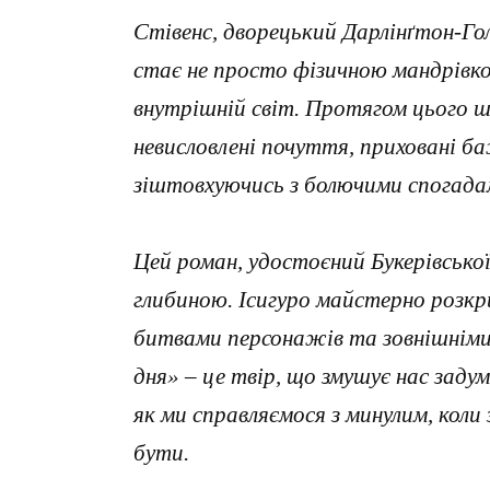
Стівенс, дворецький Дарлінґтон-Го
стає не просто фізичною мандрівко
внутрішній світ. Протягом цього шл
невисловлені почуття, приховані б
зіштовхуючись з болючими спогада
Цей роман, удостоєний Букерівсько
глибиною. Ісигуро майстерно розк
битвами персонажів та зовнішнім
дня» – це твір, що змушує нас заду
як ми справляємося з минулим, кол
бути.