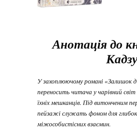
Анотація до к
Кадзу
У захоплюючому романі «Залишок д
переносить читача у чарівний світ 
їхніх мешканців. Під витонченим пе
пейзажі служать фоном для глибоки
міжособистісних взаємин.