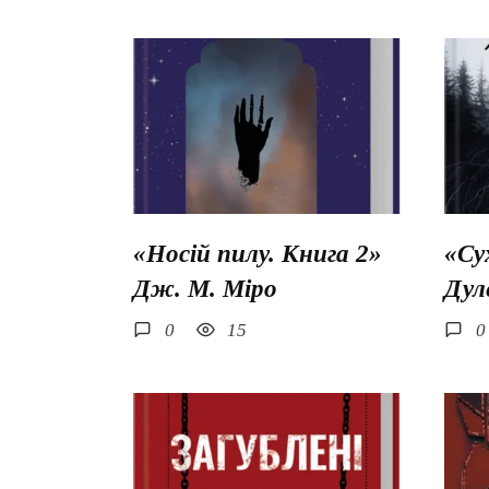
«Носій пилу. Книга 2»
«Су
Дж. М. Міро
Дул
0
15
0