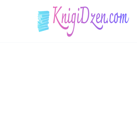
Перейти
до
вмісту