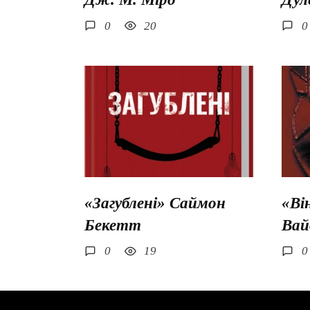
0
20
0
«Загублені» Саймон
«Ві
Бекетт
Вай
0
19
0