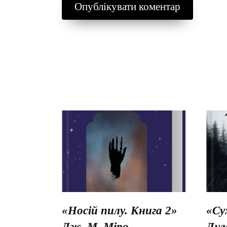
«Носій пилу. Книга 2»
«Су
Дж. М. Міро
Дул