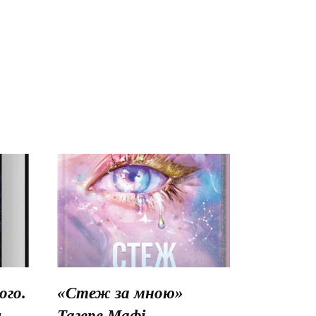
го.
«Стеж за мною»
ш
Тагере Мафі