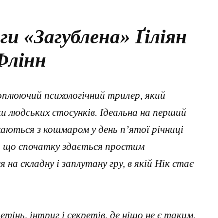
ги «Загублена» Ґіліян
Флінн
хоплюючий психологічний трилер, який
и людських стосунків. Ідеальна на перший
каються з кошмаром у день п’ятої річниці
е, що спочатку здається простим
на складну і заплутану гру, в якій Нік стає
інь, інтриг і секретів, де ніщо не є таким,