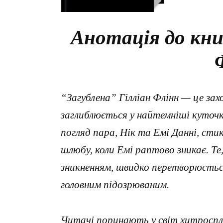
Анотація до кни
“Загублена” Гілліан Флінн — це за
заглиблюється у найтемніші куточк
погляд пара, Нік та Емі Данні, сти
шлюбу, коли Емі раптово зникає. Т
зникненням, швидко перетворюється 
головним підозрюваним.
Читачі поринають у світ хитросплет