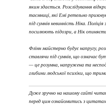
яким здається. Розслідування відк
таємниці, які Емі ретельно прихову
під сумнів невинність Ніка. Поліція
посилюють підозри, а Нік опиняєть
Флінн майстерно будує напругу, роз
ставлячи під сумнів, що означає б
— це розумна, напружена та неспо
глибини людської психіки, що трима
Дуже зручно на нашому сайті читати
перед цим ознайомитись з цитатами