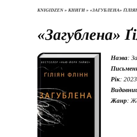
KNIGIDZEN
»
КНИГИ
»
«ЗАГУБЛЕНА» ҐІЛІЯ
«Загублена» Ґ
Назва
: З
Письмен
Рік
: 2023
Видавни
Жанр
: Ж