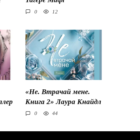
0
12
«Не. Втрачай мене.
ллер
Книга 2» Лаура Кнайдл
0
44