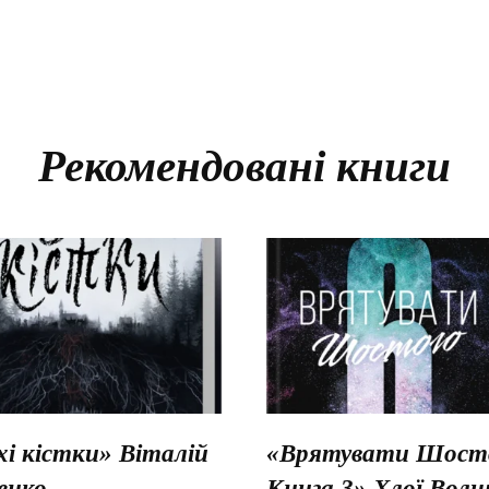
Рекомендовані книги
хі кістки» Віталій
«Врятувати Шосто
енко
Книга 3» Хлої Вол