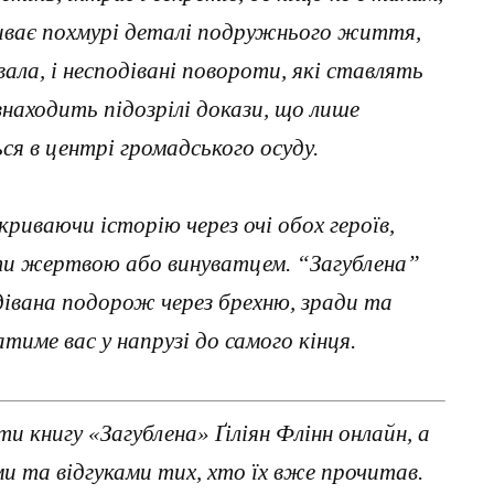
риває похмурі деталі подружнього життя,
вала, і несподівані повороти, які ставлять
 знаходить підозрілі докази, що лише
ся в центрі громадського осуду.
криваючи історію через очі обох героїв,
ути жертвою або винуватцем. “Загублена”
дівана подорож через брехню, зради та
тиме вас у напрузі до самого кінця.
 книгу «Загублена» Ґіліян Флінн онлайн, а
 та відгуками тих, хто їх вже прочитав.