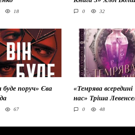
18
0
32
н буде поруч» Єва
«Темрява всередині
да
нас» Тріша Левенсе
67
0
48