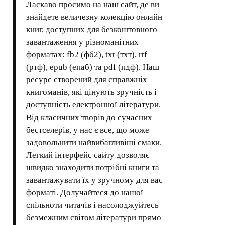
Ласкаво просимо на наш сайт, де ви
знайдете величезну колекцію онлайн
книг, доступних для безкоштовного
завантаження у різноманітних
форматах: fb2 (фб2), txt (тхт), rtf
(ртф), epub (епаб) та pdf (пдф). Наш
ресурс створений для справжніх
книгоманів, які цінують зручність і
доступність електронної літератури.
Від класичних творів до сучасних
бестселерів, у нас є все, що може
задовольнити найвибагливіші смаки.
Легкий інтерфейс сайту дозволяє
швидко знаходити потрібні книги та
завантажувати їх у зручному для вас
форматі. Долучайтеся до нашої
спільноти читачів і насолоджуйтесь
безмежним світом літератури прямо