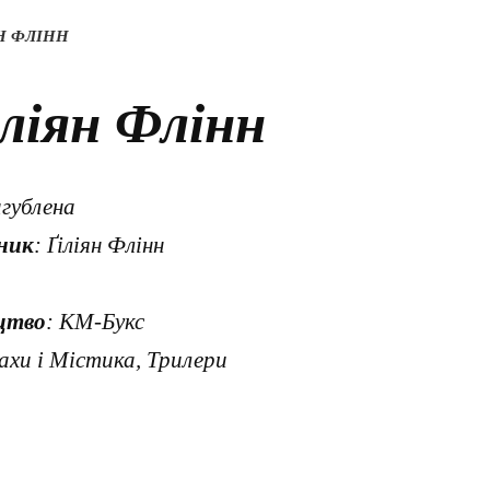
Н ФЛІНН
іліян Флінн
агублена
ник
: Ґіліян Флінн
цтво
: КМ-Букс
ахи і Містика, Трилери