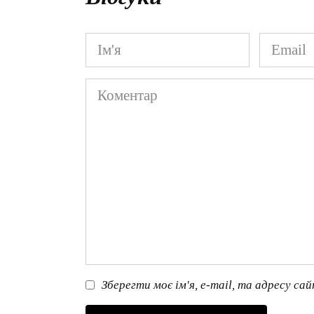
Ім'я
Email
*
*
Коментар
Зберегти моє ім'я, e-mail, та адресу са