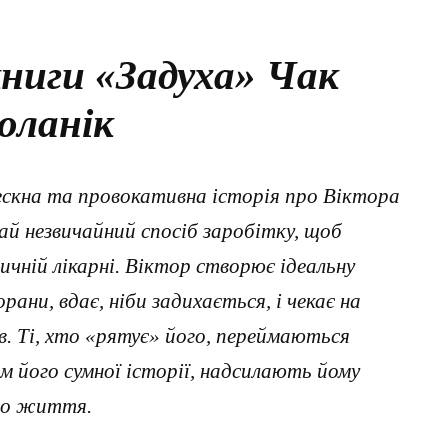
ниги «Задуха» Чак
оланік
ескна та провокативна історія про Віктора
рай незвичайний спосіб заробітку, щоб
чній лікарні. Віктор створює ідеальну
рани, вдає, ніби задихається, і чекає на
ів. Ті, хто «рятує» його, переймаються
ом його сумної історії, надсилають йому
ого життя.