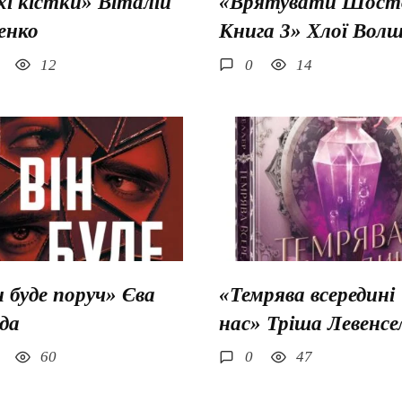
хі кістки» Віталій
«Врятувати Шосто
енко
Книга 3» Хлої Вол
12
0
14
н буде поруч» Єва
«Темрява всередині
да
нас» Тріша Левенсе
60
0
47