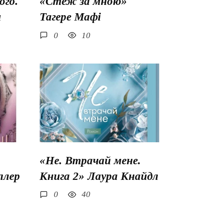
го.
«Стеж за мною»
ш
Тагере Мафі
0
10
«Не. Втрачай мене.
ллер
Книга 2» Лаура Кнайдл
0
40