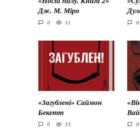
«Носій пилу. Книга 2»
«Су
Дж. М. Міро
Дул
0
11
0
«Загублені» Саймон
«Ві
Бекетт
Вай
0
15
0