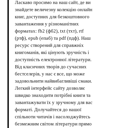
Ласкаво просимо на наш сайт, де ви
знайдете величезну колекцію онлайн
книг, доступних для безкоштовного
завантаження у різноманітних
форматах: fb2 (фб2), txt (тхт), rtf
(ртф), epub (епаб) та pdf (пдф). Наш
ресурс створений для справжніх
книгоманів, які цінують зручність і
доступність електронної літератури.
Від класичних творів до сучасних
бестселерів, у нас є все, що може
задовольнити найвибагливіші смаки.
Легкий інтерфейс сайту дозволяє
швидко знаходити потрібні книги та
завантажувати їх у зручному для вас
форматі. Долучайтеся до нашої
спільноти читачів і насолоджуйтесь
безмежним світом літератури прямо