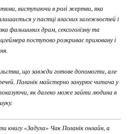
тями, виступаючи в ролі жертви, яка
алишається у пастці власних залежностей і
ка фальшивих драм, сексоголізму та
ьцгеймера поступово розкриває приховану і
ня.
ільства, що завжди готове допомогти, але
речей. Поланік майстерно занурює читача у
, показуючи, як далеко може зайти людина в
шуку.
и книгу «Задуха» Чак Поланік онлайн, а