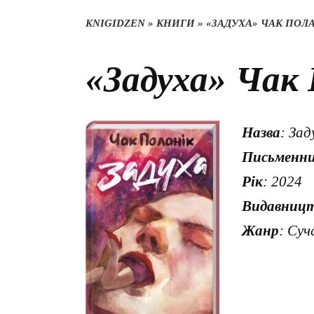
KNIGIDZEN
»
КНИГИ
»
«ЗАДУХА» ЧАК ПОЛ
«Задуха» Чак
Назва
: Зад
Письменн
Рік
: 2024
Видавниц
Жанр
: Суч