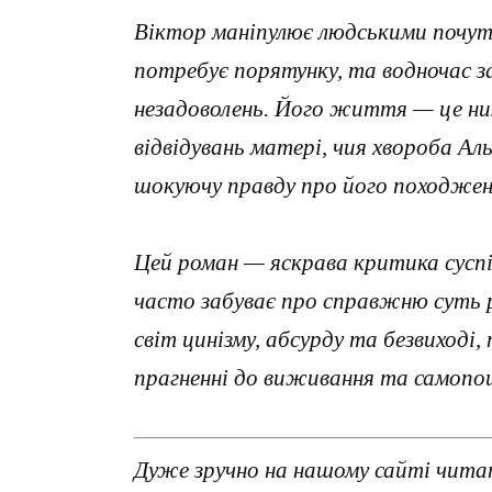
Віктор маніпулює людськими почут
потребує порятунку, та водночас з
незадоволень. Його життя — це низ
відвідувань матері, чия хвороба Ал
шокуючу правду про його походжен
Цей роман — яскрава критика сусп
часто забуває про справжню суть 
світ цинізму, абсурду та безвиході
прагненні до виживання та самопо
Дуже зручно на нашому сайті читат