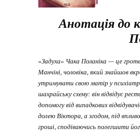
Анотація до к
П
«Задуха» Чака Поланіка — це грот
Манчіні, чоловіка, який знайшов вк
утримувати свою матір у психіатри
шахрайську схему: він відвідує ресто
допомогу від випадкових відвідувач
долею Віктора, а згодом, під вплив
гроші, сподіваючись полегшити й