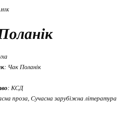
АНІК
 Поланік
уха
ик
: Чак Поланік
тво
: КСД
асна проза, Сучасна зарубіжна література