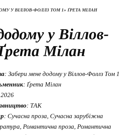
МУ У ВІЛЛОВ-ФОЛЛЗ ТОМ 1» ҐРЕТА МІЛАН
додому у Віллов-
 Ґрета Мілан
ва
: Забери мене додому у Віллов-Фоллз Том 1
ьменник
: Ґрета Мілан
 2026
авництво
: ТАК
р
: Сучасна проза, Сучасна зарубіжна
ература, Романтична проза, Романтична