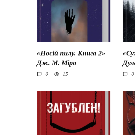
«Носій пилу. Книга 2»
«Су
Дж. М. Міро
Дул
0
15
0