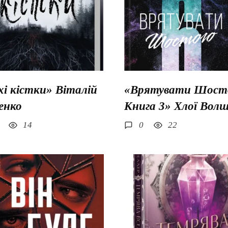
хі кістки» Віталій
«Врятувати Шосто
енко
Книга 3» Хлої Вол
14
0
22