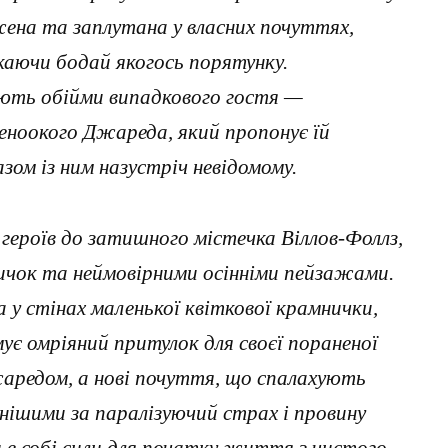
жена та заплутана у власних почуттях,
укаючи бодай якогось порятунку.
ають обійми випадкового гостя —
еноокого Джареда, який пропонує їй
ом із ним назустріч невідомому.
ероїв до затишного містечка Віллов-Фоллз,
уличок та неймовірними осінніми пейзажами.
а у стінах маленької квіткової крамнички,
є омріяний притулок для своєї пораненої
Джаредом, а нові почуття, що спалахують
нішими за паралізуючий страх і провину
 в собі сили для початку життя з чистого