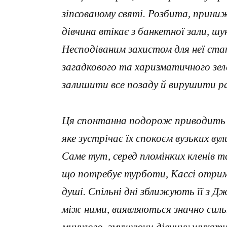
зіпсованому святі. Розбита, прини
дівчина втікає з банкетної зали, ш
Несподіваним захистом для неї ст
загадкового та харизматичного зел
залишити все позаду й вирушити раз
Ця спонтанна подорож приводить г
яке зустрічає їх спокоєм вузьких в
Саме тут, серед пломінких кленів т
що потребує турботи, Кассі отриму
душі. Спільні дні зближують її з 
між ними, виявляються значно силь
минулого, змушуючи дівчину шукати