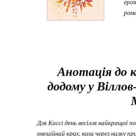
ерот
ром
Анотація до к
додому у Вілло
Для Кассі день весілля найкращої 
емоційний крах, коли через низку пр