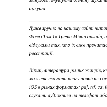
аркуша.
Дуже зручно на нашому сайті читат
Фоллз Том 1» Ґрета Мілан онлайн,
відгуками тих, хто їх вже прочит
реєстрації.
Вірші, література різних жанрів, к
можете скачати книгу повністю без
iOS в різних форматах: pdf, rtf, txt
слухати аудіокниги на телефоні аб