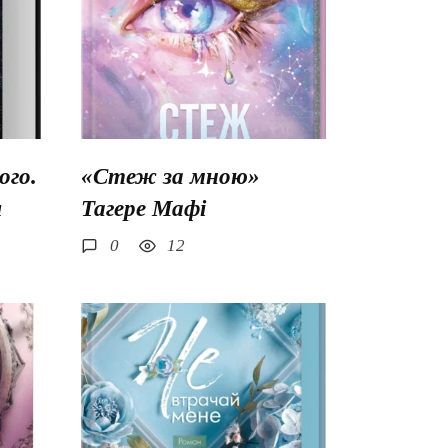
го.
«Стеж за мною»
ш
Тагере Мафі
0
12