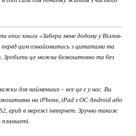
и опис книги «Забери мене додому у Віллов-
 а перед цим ознайомитись з цитатами та
ав. Зробити це можна безкоштовно та без
нижки для найменших – все це є у нас. Ви
коштовно на iPhone, iPad з ОС Android або
, fb2, epub в мережі інтернет. Зручно також
о планшеті.