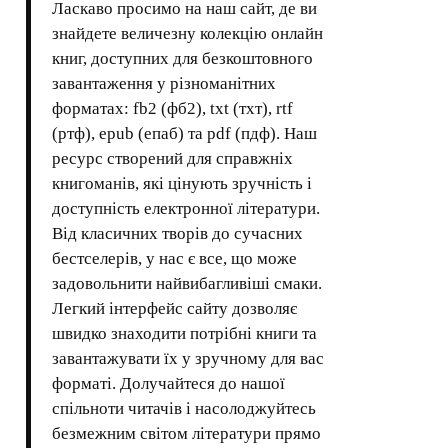
Ласкаво просимо на наш сайт, де ви
знайдете величезну колекцію онлайн
книг, доступних для безкоштовного
завантаження у різноманітних
форматах: fb2 (фб2), txt (тхт), rtf
(ртф), epub (епаб) та pdf (пдф). Наш
ресурс створений для справжніх
книгоманів, які цінують зручність і
доступність електронної літератури.
Від класичних творів до сучасних
бестселерів, у нас є все, що може
задовольнити найвибагливіші смаки.
Легкий інтерфейс сайту дозволяє
швидко знаходити потрібні книги та
завантажувати їх у зручному для вас
форматі. Долучайтеся до нашої
спільноти читачів і насолоджуйтесь
безмежним світом літератури прямо