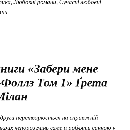
ика, Любовні романи, Сучасні любовні
ани
ниги «Забери мене
в-Фоллз Том 1» Ґрета
Мілан
подруги перетворюється на справжній
икрих непорозумінь саме її роблять винною у