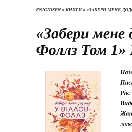
KNIGIDZEN
»
КНИГИ
»
«ЗАБЕРИ МЕНЕ ДОДО
«Забери мене 
Фоллз Том 1»
Наз
Пис
Рік
:
Вид
Жан
літ