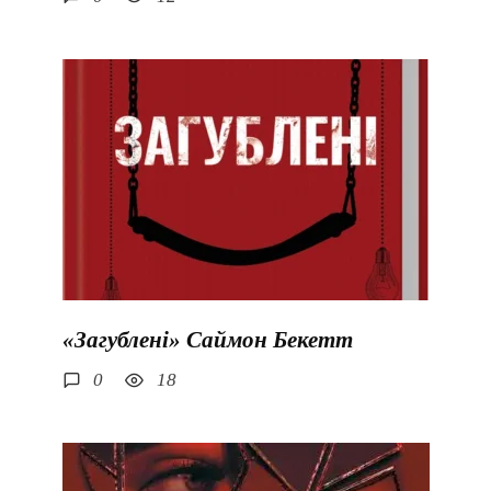
«Загублені» Саймон Бекетт
0
18