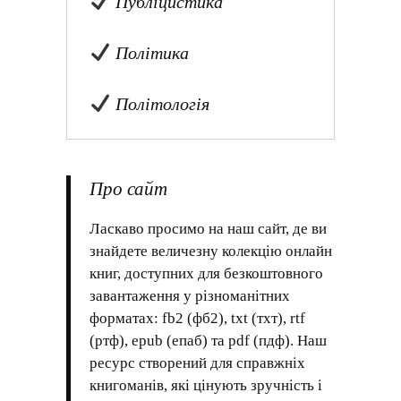
Публіцистика
Політика
Політологія
Про сайт
Ласкаво просимо на наш сайт, де ви
знайдете величезну колекцію онлайн
книг, доступних для безкоштовного
завантаження у різноманітних
форматах: fb2 (фб2), txt (тхт), rtf
(ртф), epub (епаб) та pdf (пдф). Наш
ресурс створений для справжніх
книгоманів, які цінують зручність і