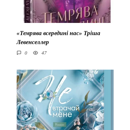
«Темрява всередині нас» Тріша
Левенселлер
0
47