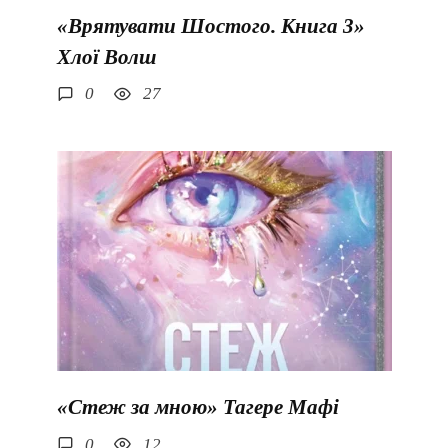
«Врятувати Шостого. Книга 3»
Хлої Волш
0
27
«Стеж за мною» Тагере Мафі
0
12