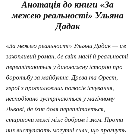
Анотація до книги «За
межею реальності» Ульяна
Дадак
«За межею реальності» Ульяни Дадак — це
захопливий роман, де світ магії й реальності
переплітаються у дивовижну історію про
боротьбу за майбутнє. Древа та Орест,
герої з протилежних полюсів існування,
несподівано зустрічаються у магічному
Львові, де їхня доля переплітається,
стираючи межі між добром і злом. Проти
них виступають могутні сили, що прагнуть