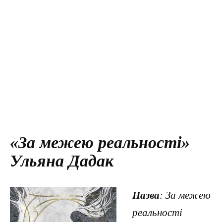
«За межею реальності»
Ульяна Дадак
Назва
: За межею
реальності