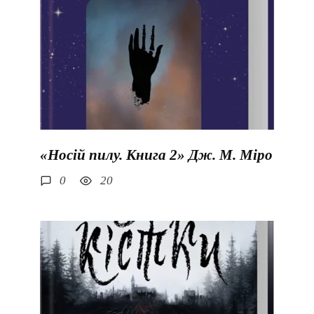
«Носій пилу. Книга 2» Дж. М. Міро
0
20