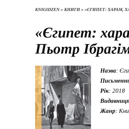
KNIGIDZEN
»
КНИГИ
»
«ЄГИПЕТ: ХАРАМ, Х
«Єгипет: хара
Пьотр Ібрагі
Назва
: Єг
Письменн
Рік
: 2018
Видавниц
Жанр
: Кни