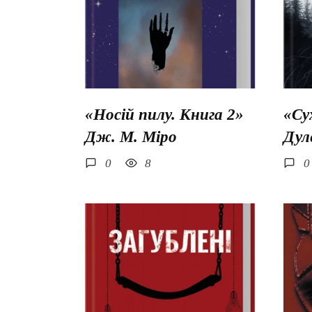
«Носій пилу. Книга 2»
«Су
Дж. М. Міро
Дул
0
8
0