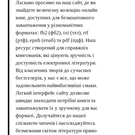
Ласкаво просимо на наш сайт, де ви
знайдете величезну колекцію онлайн
книг, доступних для безкоштовного
завантаження у різноманітних
форматах: fb2 (фб2), txt (тхт), rtf
(ртф), epub (епаб) та pdf (пдф). Наш
ресурс створений для справжніх
книгоманів, які цінують зручність і
доступність електронної літератури.
Від класичних творів до сучасних
бестселерів, у нас є все, що може
задовольнити найвибагливіші смаки.
Легкий інтерфейс сайту дозволяє
швидко знаходити потрібні книги та
завантажувати їх у зручному для вас
форматі. Долучайтеся до нашої
спільноти читачів і насолоджуйтесь
безмежним світом літератури прямо