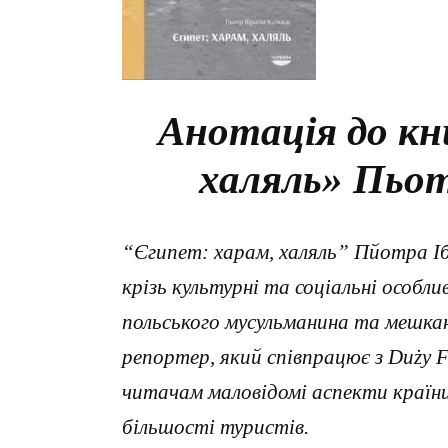
Анотація до кн
халяль» Пьот
“Єгипет: харам, халяль” Пйотра І
крізь культурні та соціальні особл
польського мусульманина та мешкан
репортер, який співпрацює з Duży F
читачам маловідомі аспекти країни
більшості туристів.