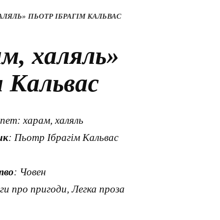
АЛЯЛЬ» ПЬОТР ІБРАГІМ КАЛЬВАС
м, халяль»
м Кальвас
ипет: харам, халяль
ик
: Пьотр Ібрагім Кальвас
тво
: Човен
ги про пригоди, Легка проза