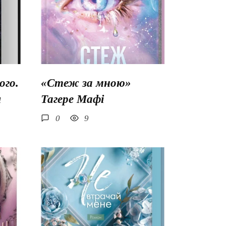
го.
«Стеж за мною»
ш
Тагере Мафі
0
9