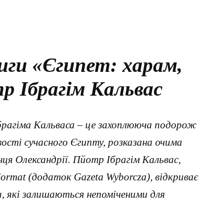
иги «Єгипет: харам,
р Ібрагім Кальвас
брагіма Кальваса – це захоплююча подорож
ивості сучасного Єгипту, розказана очима
ця Олександрії. Пйотр Ібрагім Кальвас,
ormat (додаток Gazeta Wyborcza), відкриває
, які залишаються непоміченими для