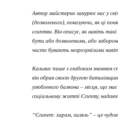
Автор майстерно занурює нас у сві
(дозволеного), показуючи, як ці п
єгиптян. Він описує, як навіть такі
бути або дозволеними, або забороне
часто бувають незрозумілими наві
Кальвас пише з глибоким знанням с
він обрав своєю другою батьківщин
улюбленого балкона – місця, що має
соціальному житті Єгипту, надают
“Єгипет: харам, халяль” – це чудов