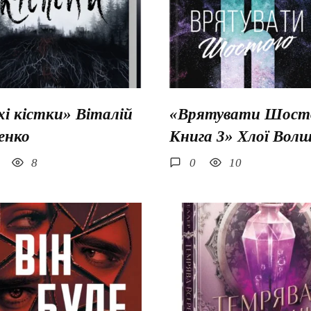
хі кістки» Віталій
«Врятувати Шосто
енко
Книга 3» Хлої Вол
8
0
10