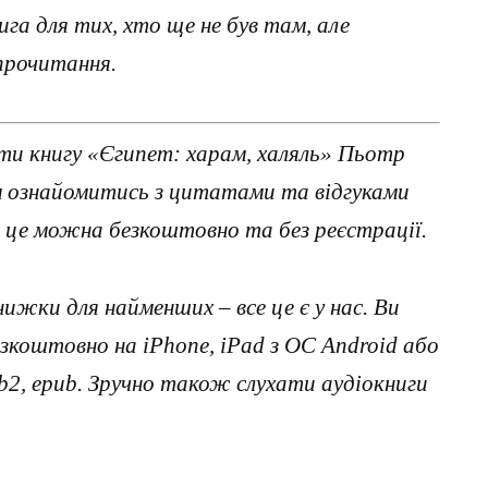
ига для тих, хто ще не був там, але
 прочитання.
ти книгу «Єгипет: харам, халяль» Пьотр
им ознайомитись з цитатами та відгуками
 це можна безкоштовно та без реєстрації.
нижки для найменших – все це є у нас. Ви
коштовно на iPhone, iPad з ОС Android або
, fb2, epub. Зручно також слухати аудіокниги