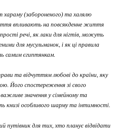
т хараму (забороненого) та халялю
оняття впливають на повсякденне життя
 прості речі, як лаки для нігтів, можуть
ними для мусульманок, і як ці правила
ть самим єгиптянкам.
прави та відчуттям любові до країни, яку
ою. Його спостереження зі свого
 важливе значення у сімейному та
ь книзі особливого шарму та інтимності.
ий путівник для тих, хто планує відвідати