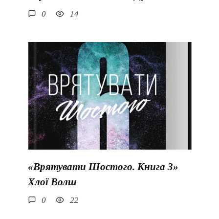
0
14
«Врятувати Шостого. Книга 3»
Хлої Волш
0
22