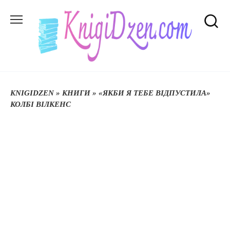
Перейти
до
вмісту
KNIGIDZEN
»
КНИГИ
»
«ЯКБИ Я ТЕБЕ ВІДПУСТИЛА»
КОЛБІ ВІЛКЕНС