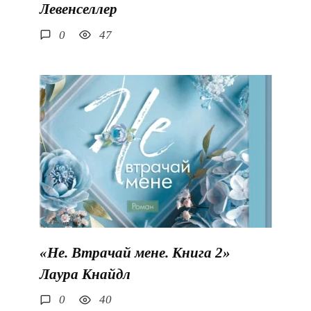
Левенселлер
0
47
«Не. Втрачай мене. Книга 2»
Лаура Кнайдл
0
40