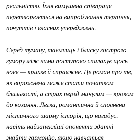
реальністю. Їхня вимушена співпраця
перетворюється на випробування терпіння,
почуттів і власних упереджень.
Серед туману, таємниць і блиску гострого
гумору між ними поступово спалахує щось
нове — крихке й справжнє. Це роман про те,
як ворожнеча може стати початком
близькості, а страх перед минулим — кроком
до кохання. Легка, романтична й сповнена
містичного шарму історія, що нагадує:
навіть найзапекліші опоненти здатні
знайти гармонію, якщо навчаться