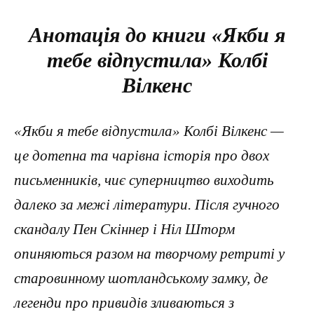
Анотація до книги «Якби я
тебе відпустила» Колбі
Вілкенс
«Якби я тебе відпустила» Колбі Вілкенс —
це дотепна та чарівна історія про двох
письменників, чиє суперництво виходить
далеко за межі літератури. Після гучного
скандалу Пен Скіннер і Ніл Шторм
опиняються разом на творчому ретриті у
старовинному шотландському замку, де
легенди про привидів зливаються з