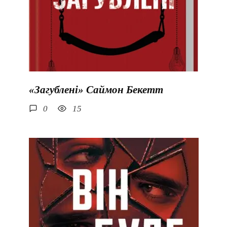
«Загублені» Саймон Бекетт
0
15