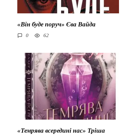
«Він буде поруч» Єва Вайда
0
62
«Темрява всередині нас» Тріша