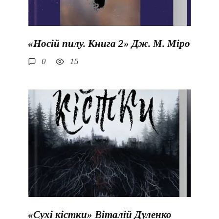
«Носій пилу. Книга 2» Дж. М. Міро
0
15
«Сухі кістки» Віталій Дуленко