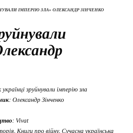
ЙНУВАЛИ ІМПЕРІЮ ЗЛА» ОЛЕКСАНДР ЗІНЧЕНКО
зруйнували
Олександр
к українці зруйнували імперію зла
ник
: Олександр Зінченко
цтво
: Vivat
сторія, Книги про війну, Сучасна українська