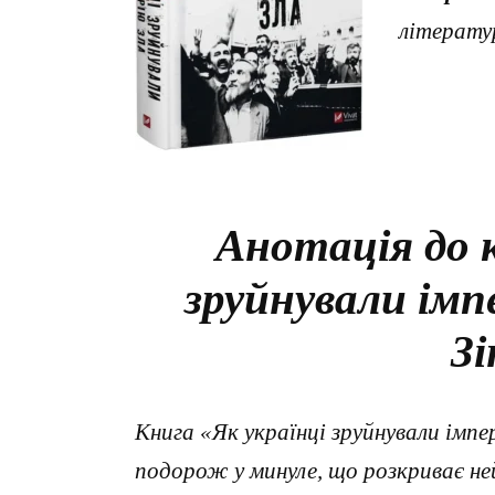
літерату
Анотація до 
зруйнували імп
Зі
Книга «Як українці зруйнували імпе
подорож у минуле, що розкриває нейм