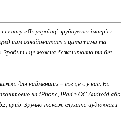
и книгу «Як українці зруйнували імперію
 перед цим ознайомитись з цитатами та
ав. Зробити це можна безкоштовно та без
нижки для найменших – все це є у нас. Ви
коштовно на iPhone, iPad з ОС Android або
, fb2, epub. Зручно також слухати аудіокниги