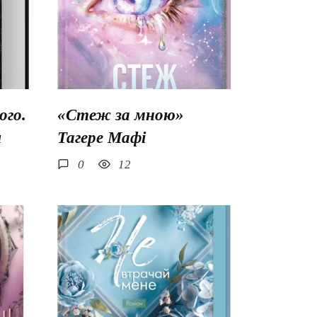
го.
«Стеж за мною»
ш
Тагере Мафі
0
12