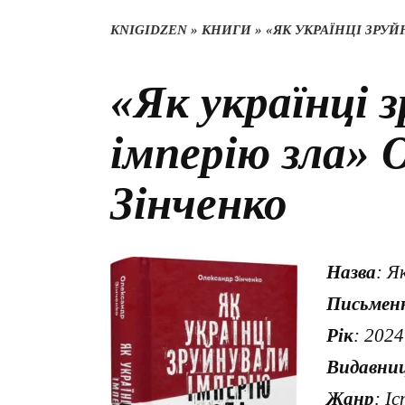
KNIGIDZEN
»
КНИГИ
»
«ЯК УКРАЇНЦІ ЗРУ
«Як українці 
імперію зла» 
Зінченко
Назва
: Я
Письмен
Рік
: 2024
Видавни
Жанр
: І