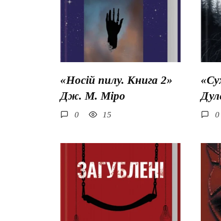
«Носій пилу. Книга 2»
«Су
Дж. М. Міро
Дул
0
15
0