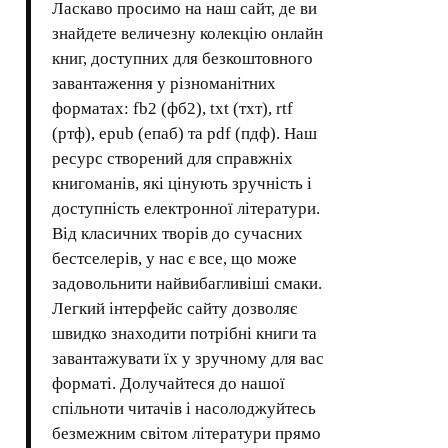
Ласкаво просимо на наш сайт, де ви
знайдете величезну колекцію онлайн
книг, доступних для безкоштовного
завантаження у різноманітних
форматах: fb2 (фб2), txt (тхт), rtf
(ртф), epub (епаб) та pdf (пдф). Наш
ресурс створений для справжніх
книгоманів, які цінують зручність і
доступність електронної літератури.
Від класичних творів до сучасних
бестселерів, у нас є все, що може
задовольнити найвибагливіші смаки.
Легкий інтерфейс сайту дозволяє
швидко знаходити потрібні книги та
завантажувати їх у зручному для вас
форматі. Долучайтеся до нашої
спільноти читачів і насолоджуйтесь
безмежним світом літератури прямо