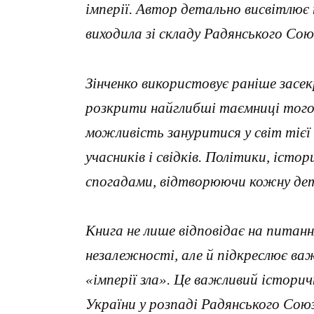
імперії. Автор детально висвітлює 
виходила зі складу Радянського Со
Зінченко використовує раніше засе
розкрити найглибші таємниці того
можливість зануритися у світ тієї 
учасників і свідків. Політики, істо
спогадами, відтворюючи кожну дет
Книга не лише відповідає на питання
незалежності, але й підкреслює важ
«імперії зла». Це важливий історич
України у розпаді Радянського Союз