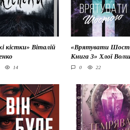
хі кістки» Віталій
«Врятувати Шосто
енко
Книга 3» Хлої Вол
14
0
22