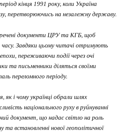
період кінця 1991 року, коли Україна
юзу, перетворюючись на незалежну державу.
кречені документи ЦРУ та КГБ, щоб
 часу. Завдяки цьому читачі отримують
епохи, переживаючи події через очі
рики та письменники діляться своїми
аль переломного періоду.
, як і чому українці обрали шлях
ливість національного руху в руйнуванні
ний документ, що надає світло на роль
у та встановленні нової геополітичної