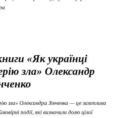
ра
книги «Як українці
ерію зла» Олександр
нченко
рію зла» Олександра Зінченка — це захоплива
овірні події, які визначили долю цілої