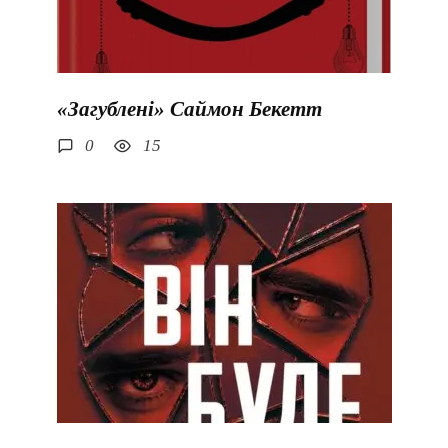
«Загублені» Саймон Бекетт
0
15