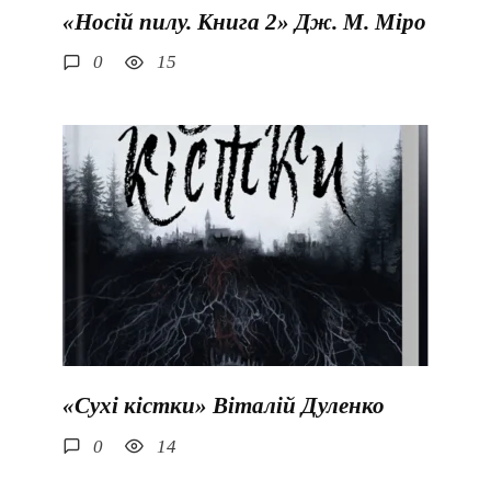
«Носій пилу. Книга 2» Дж. М. Міро
0
15
«Сухі кістки» Віталій Дуленко
0
14