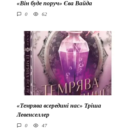
«Він буде поруч» Єва Вайда
0
62
«Темрява всередині нас» Тріша
Левенселлер
0
47