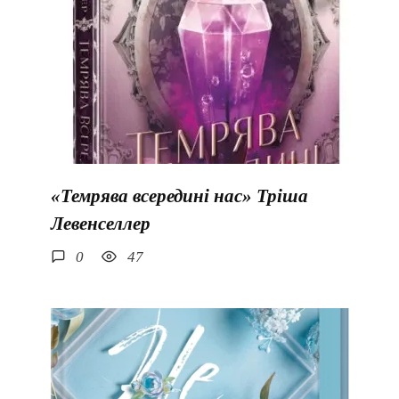
«Темрява всередині нас» Тріша
Левенселлер
0
47