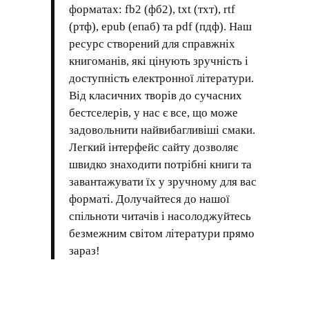
форматах: fb2 (фб2), txt (тхт), rtf
(ртф), epub (епаб) та pdf (пдф). Наш
ресурс створений для справжніх
книгоманів, які цінують зручність і
доступність електронної літератури.
Від класичних творів до сучасних
бестселерів, у нас є все, що може
задовольнити найвибагливіші смаки.
Легкий інтерфейс сайту дозволяє
швидко знаходити потрібні книги та
завантажувати їх у зручному для вас
форматі. Долучайтеся до нашої
спільноти читачів і насолоджуйтесь
безмежним світом літератури прямо
зараз!