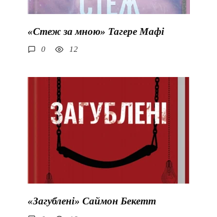
«Стеж за мною» Тагере Мафі
0
12
«Загублені» Саймон Бекетт