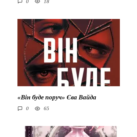
0
18
«Він буде поруч» Єва Вайда
0
65