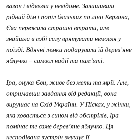
вагон і відвезли у невідоме. Залишивши
рідний дім і попіл близьких по лінії Керзона,
Єва пережила страшні втрати, але
знайшла в собі силу врятувати немовля у
поїзді. Вдячні лемки подарували їй дерев’яне
яблучко – символ надії та пам’яті.
Іра, онука Єви, живе без мети та мрії. Але,
отримавши завдання від редакції, вона
вирушає на Схід України. У Пісках, у жінки,
яка ховається з сином від обстрілів, Іра
помічає те саме дерев’яне яблучко. Ця
несподівана зустріч змушує її