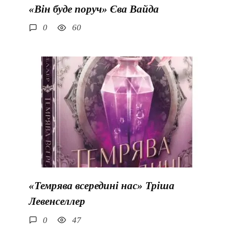
«Він буде поруч» Єва Вайда
0
60
«Темрява всередині нас» Тріша
Левенселлер
0
47