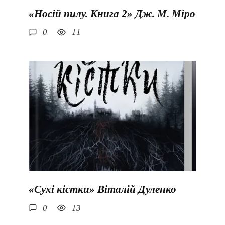
«Носій пилу. Книга 2» Дж. М. Міро
0
11
«Сухі кістки» Віталій Дуленко
0
13