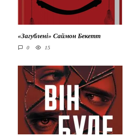
«Загублені» Саймон Бекетт
0
15