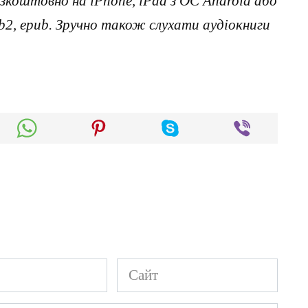
коштовно на iPhone, iPad з ОС Android або
, fb2, epub. Зручно також слухати аудіокниги
Сайт