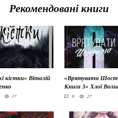
Рекомендовані книги
хі кістки» Віталій
«Врятувати Шосто
енко
Книга 3» Хлої Вол
17
0
27