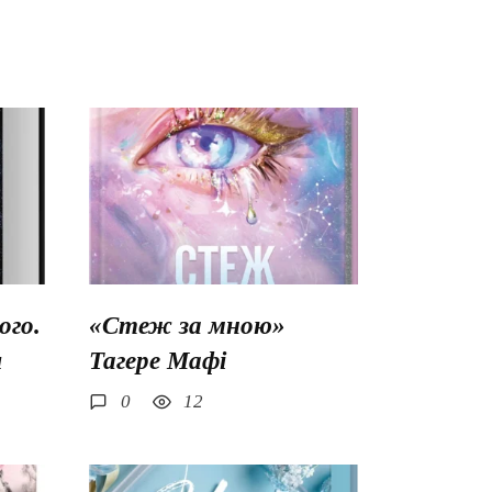
го.
«Стеж за мною»
ш
Тагере Мафі
0
12