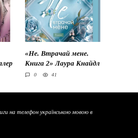
«Не. Втрачай мене.
ллер
Книга 2» Лаура Кнайдл
0
41
ги на телефон українською мовою в