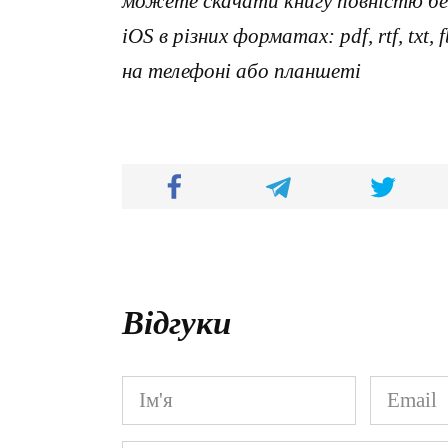
можете скачати книгу повністю без
iOS в різних форматах: pdf, rtf, txt
на телефоні або планшеті
Відгуки
Ім'я
Email
*
*