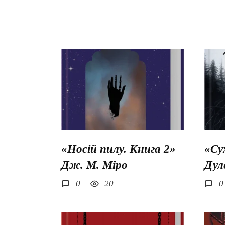
«Носій пилу. Книга 2»
«Су
Дж. М. Міро
Дул
0
20
0