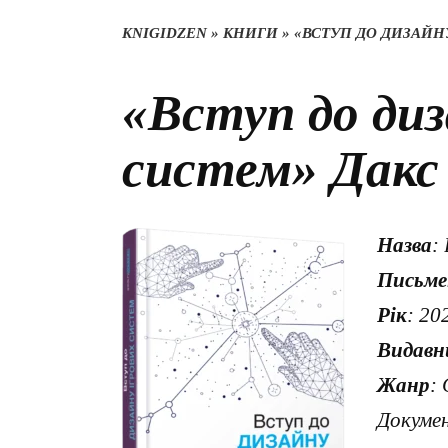
KNIGIDZEN
»
КНИГИ
»
«ВСТУП ДО ДИЗАЙНУ
«Вступ до диз
систем» Дакс 
Назва
:
Письме
Рік
: 20
Видавн
Жанр
:
Докуме