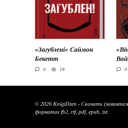
«Загублені» Саймон
«Ві
Бекетт
Вай
0
18
0
© 2026 KnigiDzen - Скачати (заванта
форматах fb2, rtf, pdf, epub, txt.