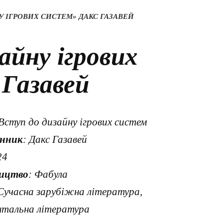
 ІГРОВИХ СИСТЕМ» ДАКС ГАЗАВЕЙ
айну ігрових
Газавей
 Вступ до дизайну ігрових систем
нник
: Дакс Газавей
24
ицтво
: Фабула
 Сучасна зарубіжна література,
нтальна література