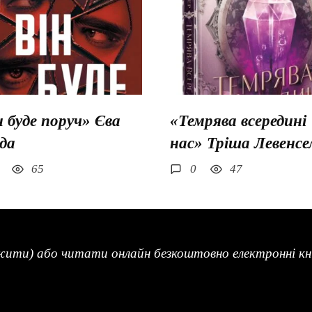
н буде поруч» Єва
«Темрява всередині
да
нас» Тріша Левенсе
65
0
47
жити) або читати онлайн безкоштовно електронні кни