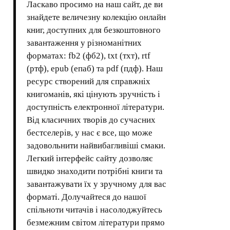
Ласкаво просимо на наш сайт, де ви
знайдете величезну колекцію онлайн
книг, доступних для безкоштовного
завантаження у різноманітних
форматах: fb2 (фб2), txt (тхт), rtf
(ртф), epub (епаб) та pdf (пдф). Наш
ресурс створений для справжніх
книгоманів, які цінують зручність і
доступність електронної літератури.
Від класичних творів до сучасних
бестселерів, у нас є все, що може
задовольнити найвибагливіші смаки.
Легкий інтерфейс сайту дозволяє
швидко знаходити потрібні книги та
завантажувати їх у зручному для вас
форматі. Долучайтеся до нашої
спільноти читачів і насолоджуйтесь
безмежним світом літератури прямо