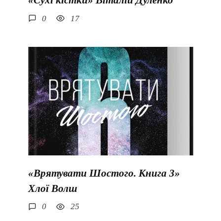
«Сухі кістки» Віталій Дуленко
0
17
«Врятувати Шостого. Книга 3»
Хлої Волш
0
25