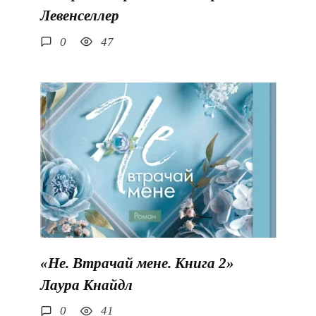
Левенселлер
0
47
«Не. Втрачай мене. Книга 2»
Лаура Кнайдл
0
41