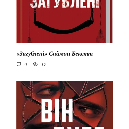
«Загублені» Саймон Бекетт
0
17