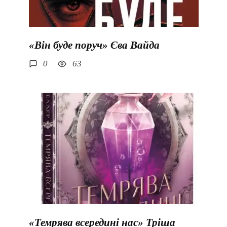
«Він буде поруч» Єва Вайда
0
63
«Темрява всередині нас» Тріша