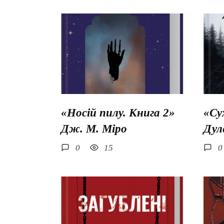
«Носій пилу. Книга 2»
«Су
Дж. М. Міро
Дул
0
15
0