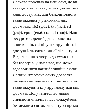
Ласкаво просимо на наш сайт, де ви
знайдете величезну колекцію онлайн
книг, доступних для безкоштовного
завантаження у різноманітних
форматах: fb2 (фб2), txt (тхт), rtf
(ртф), epub (епаб) та pdf (пдф). Наш
ресурс створений для справжніх
книгоманів, які цінують зручність і
доступність електронної літератури.
Від класичних творів до сучасних
бестселерів, у нас є все, що може
задовольнити найвибагливіші смаки.
Легкий інтерфейс сайту дозволяє
швидко знаходити потрібні книги та
завантажувати їх у зручному для вас
форматі. Долучайтеся до нашої
спільноти читачів і насолоджуйтесь
безмежним світом літератури прямо