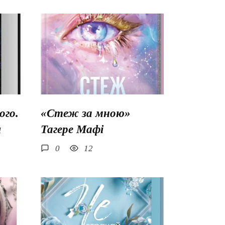
го.
«Стеж за мною»
ш
Тагере Мафі
0
12