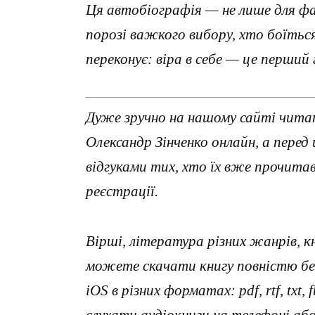
Ця автобіографія — не лише для фа
порозі важкого вибору, хто боїться
переконує: віра в себе — це перший 
Дуже зручно на нашому сайті чита
Олександр Зінченко онлайн, а пере
відгуками тих, хто їх вже прочит
реєстрації.
Вірші, література різних жанрів, к
можете скачати книгу повністю без
iOS в різних форматах: pdf, rtf, txt
слухати аудіокниги на телефоні аб