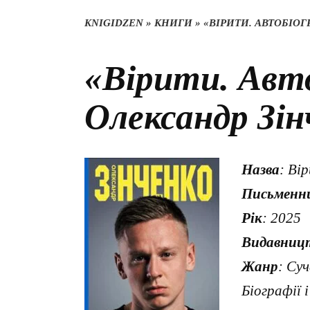
KNIGIDZEN
»
КНИГИ
»
«ВІРИТИ. АВТОБІОГ
«Вірити. Авт
Олександр Зін
Назва
: Ві
Письменн
Рік
: 2025
Видавниц
Жанр
: Су
Біографії 