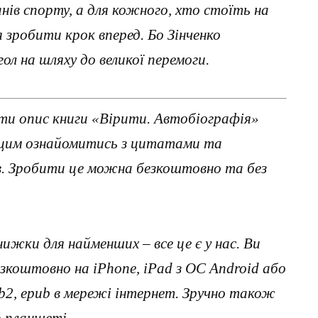
нів спорту, а для кожного, хто стоїть на
 зробити крок вперед. Бо Зінченко
гол на шляху до великої перемоги.
ти опис книги «Вірити. Автобіографія»
д цим ознайомитись з цитатами та
ав. Зробити це можна безкоштовно та без
нижки для найменших – все це є у нас. Ви
коштовно на iPhone, iPad з ОС Android або
, fb2, epub в мережі інтернет. Зручно також
о планшеті