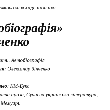
РАФІЯ» ОЛЕКСАНДР ЗІНЧЕНКО
обіографія»
ченко
рити. Автобіографія
ик
: Олександр Зінченко
тво
: КМ-Букс
часна проза, Сучасна українська література,
і Мемуари