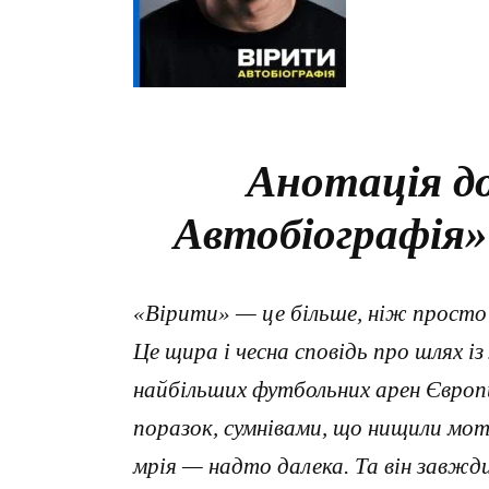
Анотація до
Автобіографія»
«Вірити» — це більше, ніж просто 
Це щира і чесна сповідь про шлях і
найбільших футбольних арен Європи
поразок, сумнівами, що нищили мот
мрія — надто далека. Та він завжд