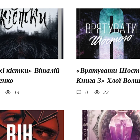
хі кістки» Віталій
«Врятувати Шосто
енко
Книга 3» Хлої Вол
14
0
22