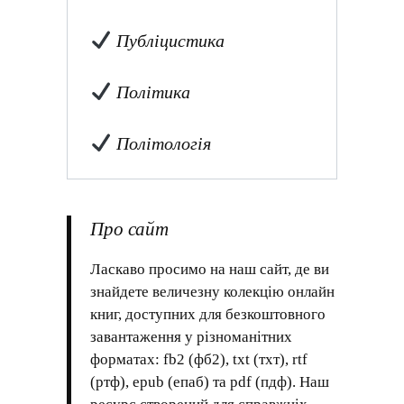
Публіцистика
Політика
Політологія
Про сайт
Ласкаво просимо на наш сайт, де ви
знайдете величезну колекцію онлайн
книг, доступних для безкоштовного
завантаження у різноманітних
форматах: fb2 (фб2), txt (тхт), rtf
(ртф), epub (епаб) та pdf (пдф). Наш