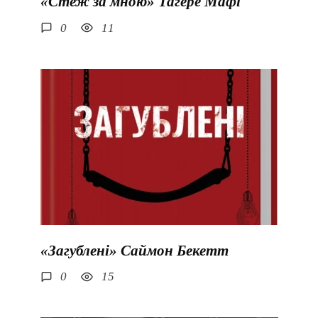
«Стеж за мною» Тагере Мафі
0
11
«Загублені» Саймон Бекетт
0
15