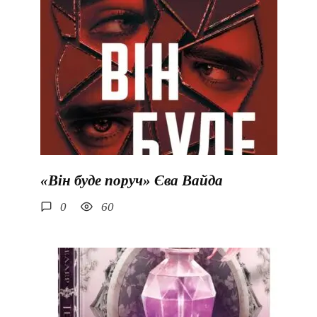
«Він буде поруч» Єва Вайда
0
60