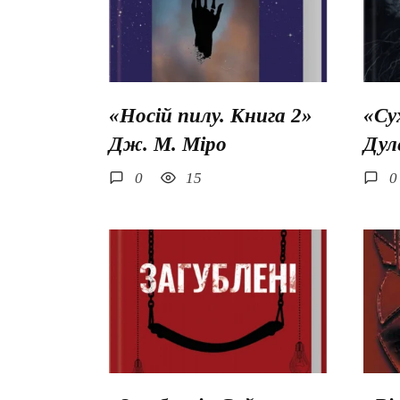
«Носій пилу. Книга 2»
«Су
Дж. М. Міро
Дул
0
15
0