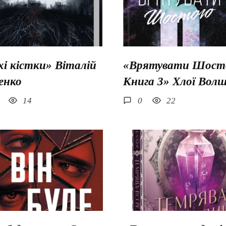
хі кістки» Віталій
«Врятувати Шосто
енко
Книга 3» Хлої Вол
14
0
22