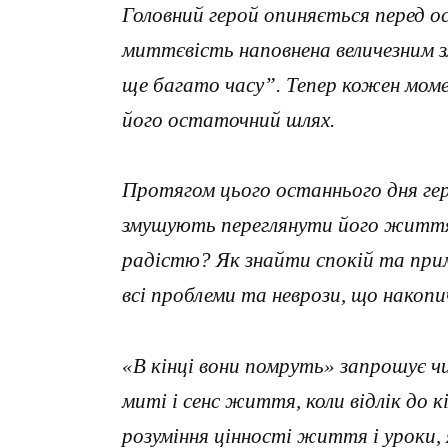
Головний герой опиняється перед о
миттєвість наповнена величезним з
ще багато часу”. Тепер кожен момен
його остаточний шлях.
Протягом цього останнього дня ге
змушують переглянути його життя: 
радістю? Як знайти спокій та при
всі проблеми та неврози, що накоп
«В кінці вони помруть» запрошує ч
миті і сенс життя, коли відлік до 
розуміння цінності життя і уроки, 