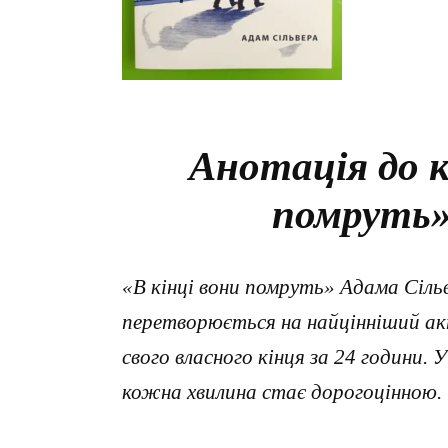
Анотація до к
помруть»
«В кінці вони помруть» Адама Сільв
перетворюється на найцінніший а
свого власного кінця за 24 години. У
кожна хвилина стає дорогоцінною.