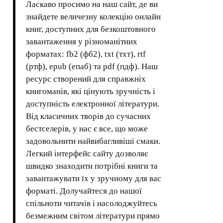
Ласкаво просимо на наш сайт, де ви
знайдете величезну колекцію онлайн
книг, доступних для безкоштовного
завантаження у різноманітних
форматах: fb2 (фб2), txt (тхт), rtf
(ртф), epub (епаб) та pdf (пдф). Наш
ресурс створений для справжніх
книгоманів, які цінують зручність і
доступність електронної літератури.
Від класичних творів до сучасних
бестселерів, у нас є все, що може
задовольнити найвибагливіші смаки.
Легкий інтерфейс сайту дозволяє
швидко знаходити потрібні книги та
завантажувати їх у зручному для вас
форматі. Долучайтеся до нашої
спільноти читачів і насолоджуйтесь
безмежним світом літератури прямо