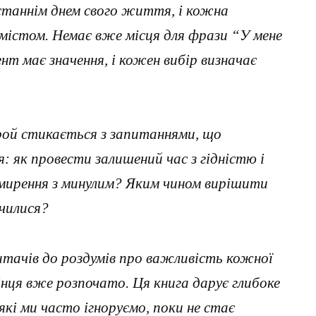
станнім днем свого життя, і кожна
містом. Немає вже місця для фрази “У мене
т має значення, і кожен вибір визначає
рой стикається з запитаннями, що
як провести залишений час з гідністю і
мирення з минулим? Яким чином вирішити
ичилися?
итачів до роздумів про важливість кожної
кінця вже розпочато. Ця книга дарує глибоке
які ми часто ігноруємо, поки не стає