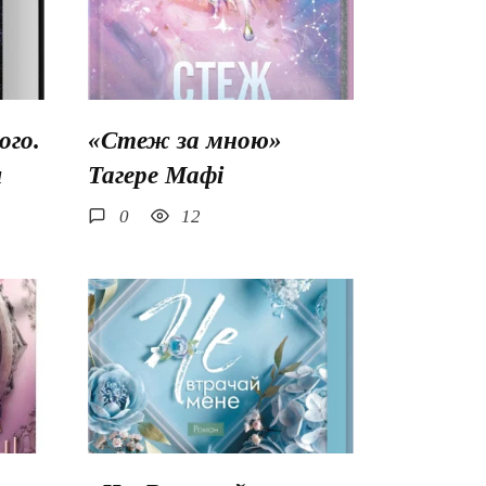
го.
«Стеж за мною»
ш
Тагере Мафі
0
12