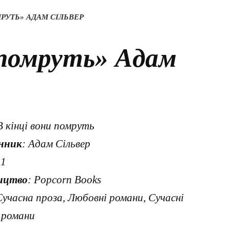
РУТЬ» АДАМ СІЛЬВЕР
 помруть» Адам
В кінці вони помруть
нник
: Адам Сільвер
21
ицтво
: Popcorn Books
Сучасна проза, Любовні романи, Сучасні
 романи