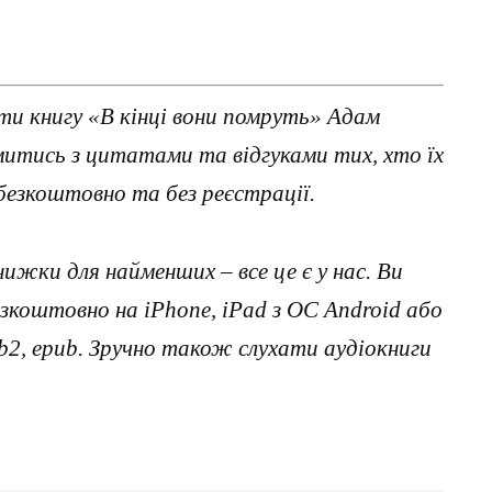
ти книгу «В кінці вони помруть» Адам
омитись з цитатами та відгуками тих, хто їх
езкоштовно та без реєстрації.
нижки для найменших – все це є у нас. Ви
коштовно на iPhone, iPad з ОС Android або
, fb2, epub. Зручно також слухати аудіокниги