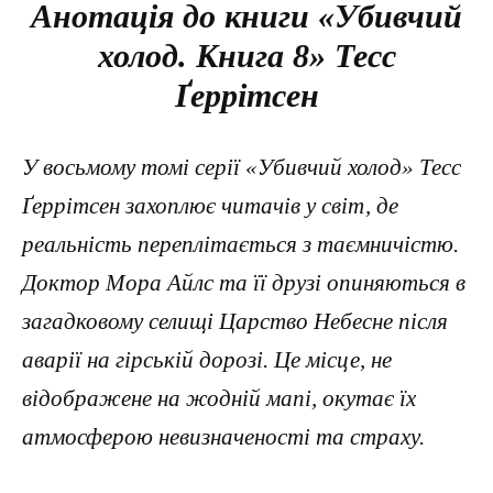
Анотація до книги «Убивчий
холод. Книга 8» Тесс
Ґеррітсен
У восьмому томі серії «Убивчий холод» Тесс
Ґеррітсен захоплює читачів у світ, де
реальність переплітається з таємничістю.
Доктор Мора Айлс та її друзі опиняються в
загадковому селищі Царство Небесне після
аварії на гірській дорозі. Це місце, не
відображене на жодній мапі, окутає їх
атмосферою невизначеності та страху.