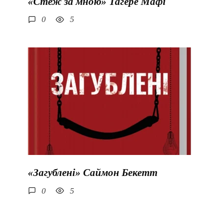
«Стеж за мною» Тагере Мафі
0
5
«Загублені» Саймон Бекетт
0
5