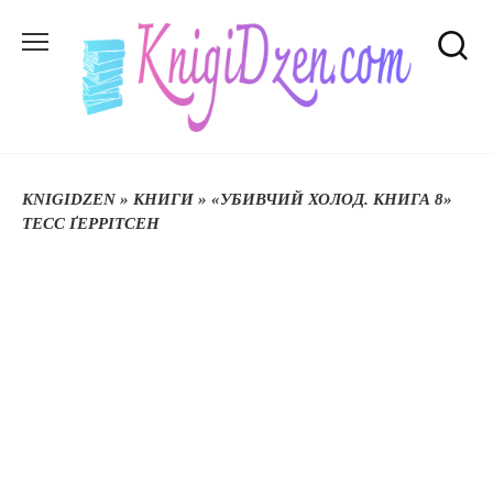
Перейти
до
вмісту
KNIGIDZEN
»
КНИГИ
»
«УБИВЧИЙ ХОЛОД. КНИГА 8»
ТЕСС ҐЕРРІТСЕН