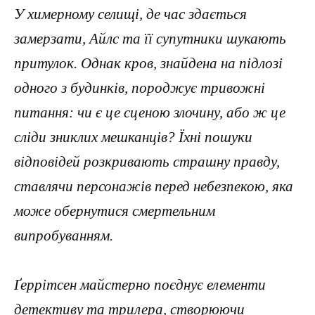
У химерному селищі, де час здається
замерзати, Айлс та її супутники шукають
притулок. Однак кров, знайдена на підлозі
одного з будинків, породжує тривожні
питання: чи є це сценою злочину, або ж це
сліди зниклих мешканців? Їхні пошуки
відповідей розкривають страшну правду,
ставлячи персонажів перед небезпекою, яка
може обернутися смертельним
випробуванням.
Ґеррітсен майстерно поєднує елементи
детективу та трилера, створюючи