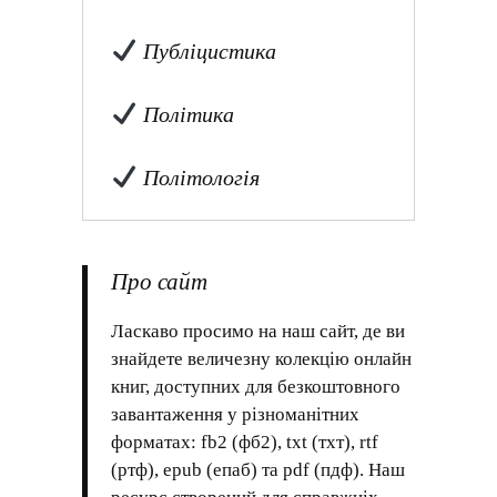
Публіцистика
Політика
Політологія
Про сайт
Ласкаво просимо на наш сайт, де ви
знайдете величезну колекцію онлайн
книг, доступних для безкоштовного
завантаження у різноманітних
форматах: fb2 (фб2), txt (тхт), rtf
(ртф), epub (епаб) та pdf (пдф). Наш