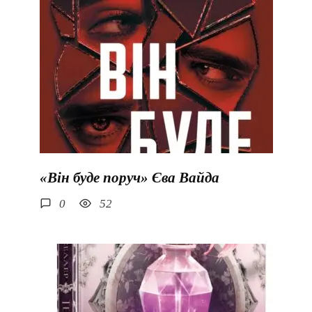
«Він буде поруч» Єва Вайда
0
52