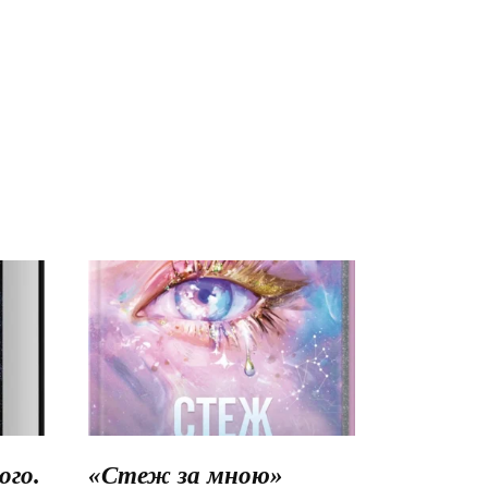
го.
«Стеж за мною»