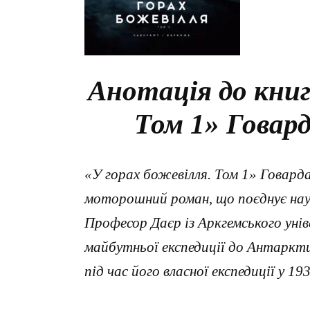
Анотація до книг
Том 1» Говар
«У горах божевілля. Том 1» Говар
моторошний роман, що поєднує нау
Професор Даєр із Аркгемського уні
майбутньої експедиції до Антаркти
під час його власної експедиції у 193