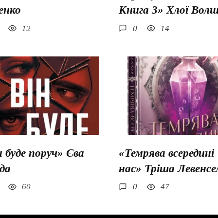
енко
Книга 3» Хлої Вол
12
0
14
н буде поруч» Єва
«Темрява всередині
да
нас» Тріша Левенсе
60
0
47