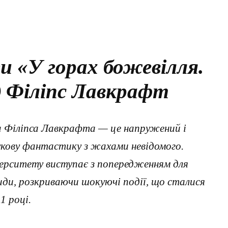
и «У горах божевілля.
д Філіпс Лавкрафт
да Філіпса Лавкрафта — це напружений і
кову фантастику з жахами невідомого.
верситету виступає з попередженням для
ди, розкриваючи шокуючі події, що сталися
1 році.