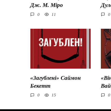
Дж. М. Міро
Дул
0
11
0
«Загублені» Саймон
«Ві
Бекетт
Вай
0
15
0