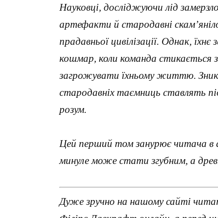
Науковці, досліджуючи лід замерзло
артефакти й стародавні скам’яніло
прадавньої цивілізації. Однак, їхн
кошмар, коли команда стикається 
загрожувати їхньому життю. Зникне
стародавніх таємниць ставлять під 
розум.
Цей перший том занурює читача в 
минуле може стати згубним, а древ
Дуже зручно на нашому сайті читат