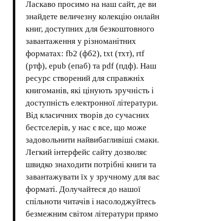
Ласкаво просимо на наш сайт, де ви
знайдете величезну колекцію онлайн
книг, доступних для безкоштовного
завантаження у різноманітних
форматах: fb2 (фб2), txt (тхт), rtf
(ртф), epub (епаб) та pdf (пдф). Наш
ресурс створений для справжніх
книгоманів, які цінують зручність і
доступність електронної літератури.
Від класичних творів до сучасних
бестселерів, у нас є все, що може
задовольнити найвибагливіші смаки.
Легкий інтерфейс сайту дозволяє
швидко знаходити потрібні книги та
завантажувати їх у зручному для вас
форматі. Долучайтеся до нашої
спільноти читачів і насолоджуйтесь
безмежним світом літератури прямо