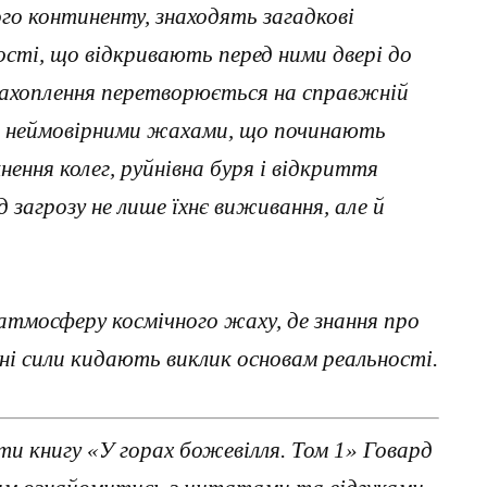
го континенту, знаходять загадкові
сті, що відкривають перед ними двері до
є захоплення перетворюється на справжній
з неймовірними жахами, що починають
ння колег, руйнівна буря і відкриття
загрозу не лише їхнє виживання, але й
атмосферу космічного жаху, де знання про
ні сили кидають виклик основам реальності.
и книгу «У горах божевілля. Том 1» Говард