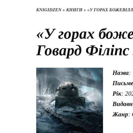
KNIGIDZEN
»
КНИГИ
»
«У ГОРАХ БОЖЕВІЛЛ
«У горах боже
Говард Філіп
Назва
:
Письм
Рік
: 20
Видав
Жанр
: