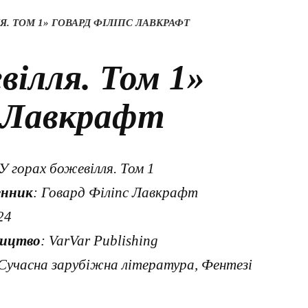
Я. ТОМ 1» ГОВАРД ФІЛІПС ЛАВКРАФТ
вілля. Том 1»
с Лавкрафт
 У горах божевілля. Том 1
енник
: Говард Філіпс Лавкрафт
24
ництво
: VarVar Publishing
 Сучасна зарубіжна література, Фентезі