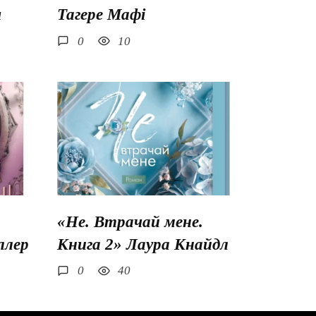
ш
Тагере Мафі
0
10
«Не. Втрачай мене.
ллер
Книга 2» Лаура Кнайдл
0
40