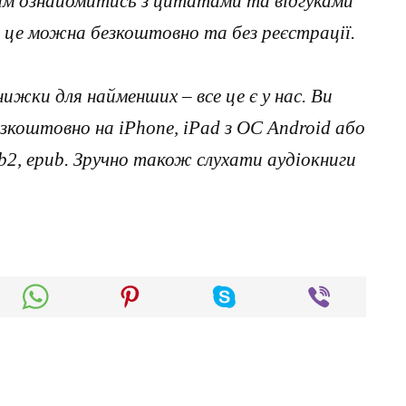
цим ознайомитись з цитатами та відгуками
 це можна безкоштовно та без реєстрації.
нижки для найменших – все це є у нас. Ви
коштовно на iPhone, iPad з ОС Android або
, fb2, epub. Зручно також слухати аудіокниги