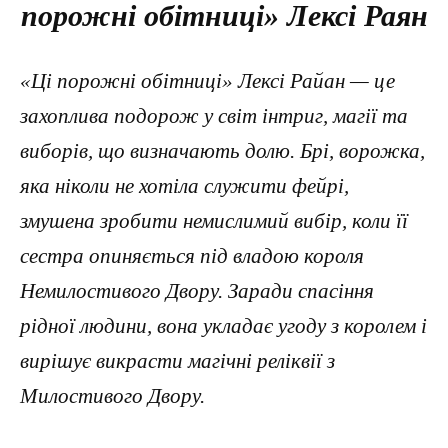
порожні обітниці» Лексі Раян
«Ці порожні обітниці» Лексі Райан — це
захоплива подорож у світ інтриг, магії та
виборів, що визначають долю. Брі, ворожка,
яка ніколи не хотіла служити фейрі,
змушена зробити немислимий вибір, коли її
сестра опиняється під владою короля
Немилостивого Двору. Заради спасіння
рідної людини, вона укладає угоду з королем і
вирішує викрасти магічні реліквії з
Милостивого Двору.