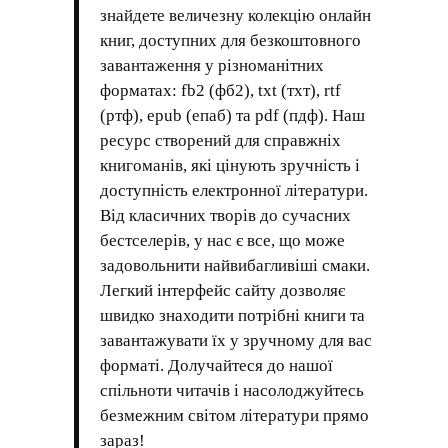
знайдете величезну колекцію онлайн
книг, доступних для безкоштовного
завантаження у різноманітних
форматах: fb2 (фб2), txt (тхт), rtf
(ртф), epub (епаб) та pdf (пдф). Наш
ресурс створений для справжніх
книгоманів, які цінують зручність і
доступність електронної літератури.
Від класичних творів до сучасних
бестселерів, у нас є все, що може
задовольнити найвибагливіші смаки.
Легкий інтерфейс сайту дозволяє
швидко знаходити потрібні книги та
завантажувати їх у зручному для вас
форматі. Долучайтеся до нашої
спільноти читачів і насолоджуйтесь
безмежним світом літератури прямо
зараз!