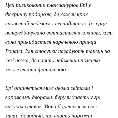
Цей ризикований план занурює Брі у
феєричну подорож, де кожен крок
сповнений небезпек і несподіванок. Її серце
непередбачувано вплітається в кохання, коли
вона прикидається нареченою принца
Ронана. Їхні стосунки нагадують танець на
лезі ножа, де навіть найменша помилка
може стати фатальною.
Брі опиняється між двома світами і
ворожими дворами, беручи участь у грі
високих ставок. Вона бореться за своє
місце, доводячи, що навіть порожні