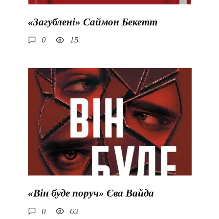
«Загублені» Саймон Бекетт
0
15
«Він буде поруч» Єва Вайда
0
62