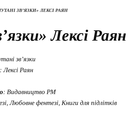
ЛУТАНІ ЗВ’ЯЗКИ» ЛЕКСІ РАЯН
в’язки» Лексі Раян
утані зв’язки
: Лексі Раян
о
: Видавництво РМ
зі, Любовне фентезі, Книги для підлітків