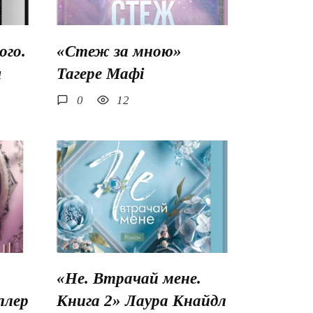
го.
«Стеж за мною»
ш
Тагере Мафі
0
12
«Не. Втрачай мене.
ллер
Книга 2» Лаура Кнайдл