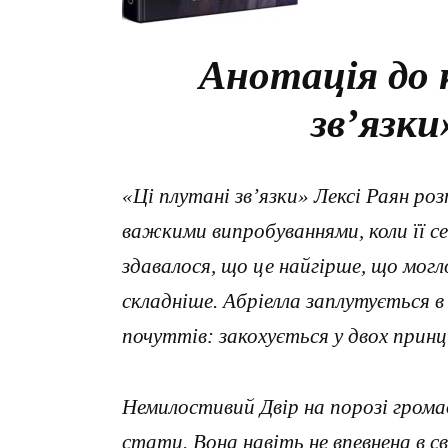
Анотація до 
зв’язки
«Ці плутані зв’язки» Лексі Раян роз
важкими випробуваннями, коли її с
здавалося, що це найгірше, що мог
складніше. Абріелла заплутується в 
почуттів: закохується у двох принці
Немилостивий Двір на порозі громадя
стати. Вона навіть не впевнена в с