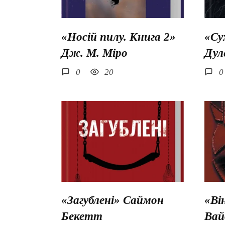
«Носій пилу. Книга 2»
«Су
Дж. М. Міро
Дул
0
20
0
«Загублені» Саймон
«Ві
Бекетт
Вай