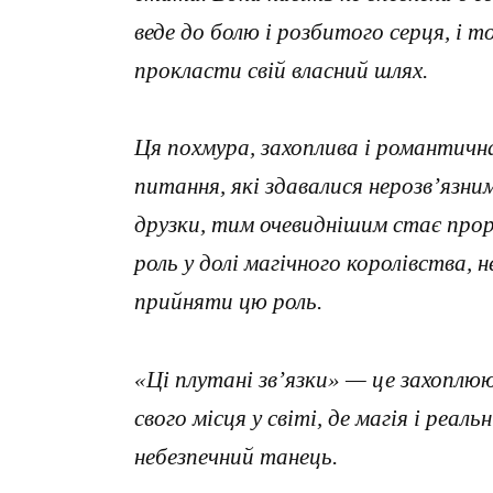
веде до болю і розбитого серця, і 
прокласти свій власний шлях.
Ця похмура, захоплива і романтичн
питання, які здавалися нерозв’язн
друзки, тим очевиднішим стає проро
роль у долі магічного королівства, 
прийняти цю роль.
«Ці плутані зв’язки» — це захоплюю
свого місця у світі, де магія і реал
небезпечний танець.