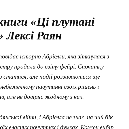
книги «Ці плутані
» Лексі Раян
повідає історію Абріелли, яка зіткнулася з
естру продали до світу фейрі. Спочатку
ло статися, але події розвиваються ще
небезпечному павутинні своїх рішень і
в, але не довіряє жодному з них.
нської війни, і Абріелла не знає, на чий бік
воїх власних почуттях і думках. Кожен вибір