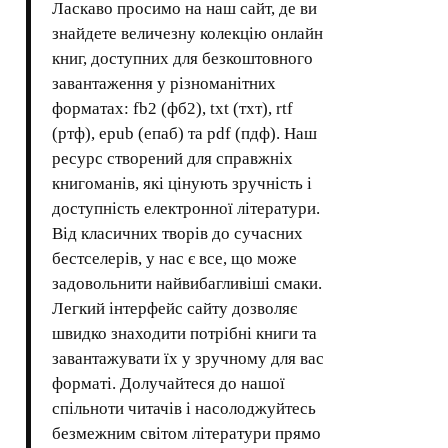
Ласкаво просимо на наш сайт, де ви
знайдете величезну колекцію онлайн
книг, доступних для безкоштовного
завантаження у різноманітних
форматах: fb2 (фб2), txt (тхт), rtf
(ртф), epub (епаб) та pdf (пдф). Наш
ресурс створений для справжніх
книгоманів, які цінують зручність і
доступність електронної літератури.
Від класичних творів до сучасних
бестселерів, у нас є все, що може
задовольнити найвибагливіші смаки.
Легкий інтерфейс сайту дозволяє
швидко знаходити потрібні книги та
завантажувати їх у зручному для вас
форматі. Долучайтеся до нашої
спільноти читачів і насолоджуйтесь
безмежним світом літератури прямо