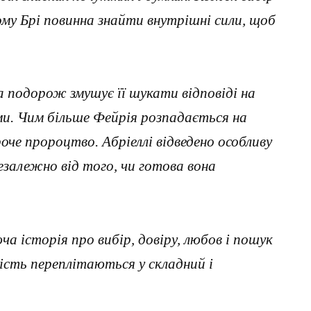
тому Брі повинна знайти внутрішні сили, щоб
а подорож змушує її шукати відповіді на
ими. Чим більше Фейрія розпадається на
че пророцтво. Абріеллі відведено особливу
незалежно від того, чи готова вона
ча історія про вибір, довіру, любов і пошук
ьність переплітаються у складний і