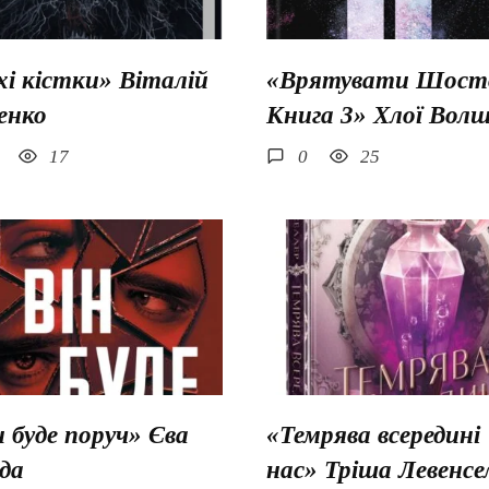
хі кістки» Віталій
«Врятувати Шосто
енко
Книга 3» Хлої Вол
17
0
25
н буде поруч» Єва
«Темрява всередині
да
нас» Тріша Левенсе