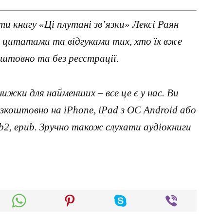
и книгу «Ці плутані зв’язки» Лексі Раян
з цитатами та відгуками тих, хто їх вже
штовно та без реєстрації.
нижки для найменших – все це є у нас. Ви
коштовно на iPhone, iPad з ОС Android або
, fb2, epub. Зручно також слухати аудіокниги