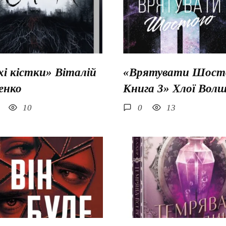
хі кістки» Віталій
«Врятувати Шосто
енко
Книга 3» Хлої Вол
10
0
13