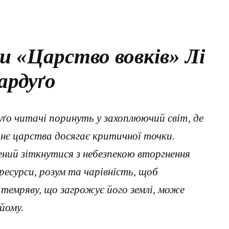
и «Царство вовків» Лі
ардуґо
уґо читачі поринуть у захоплюючий світ, де
є царства досягає критичної точки.
ений зіткнутися з небезпекою вторгнення
 ресурси, розум та чарівність, щоб
 темряву, що загрожує його землі, може
йому.