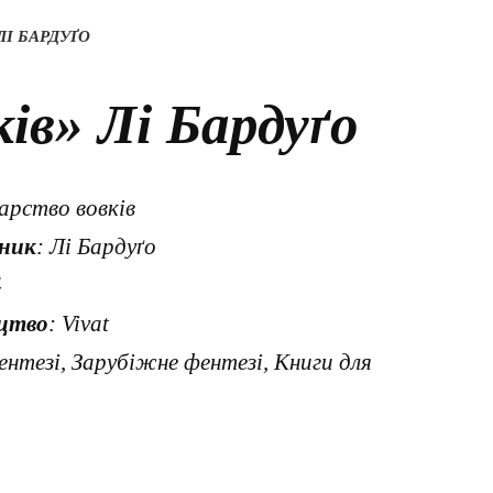
ЛІ БАРДУҐО
ів» Лі Бардуґо
арство вовків
ник
: Лі Бардуґо
4
цтво
: Vivat
ентезі, Зарубіжне фентезі, Книги для