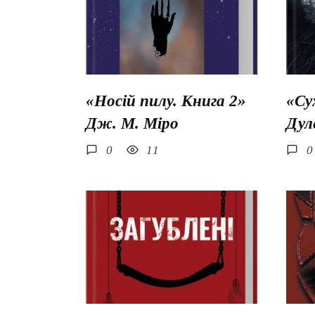
«Носій пилу. Книга 2»
«Су
Дж. М. Міро
Дул
0
11
0