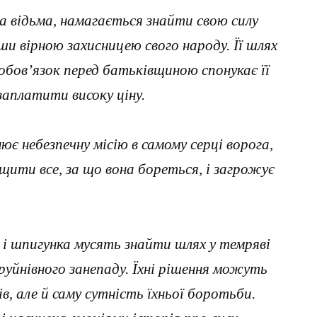
а відьма, намагається знайти свою силу
вши вірною захисницею свого народу. Її шлях
 обов’язок перед батьківщиною спонукає її
 заплатити високу ціну.
ює небезпечну місію в самому серці ворога,
щити все, за що вона бореться, і загрожує
л і шпигунка мусять знайти шлях у темряві
руйнівного занепаду. Їхні рішення можуть
в, але й саму сутність їхньої боротьби.