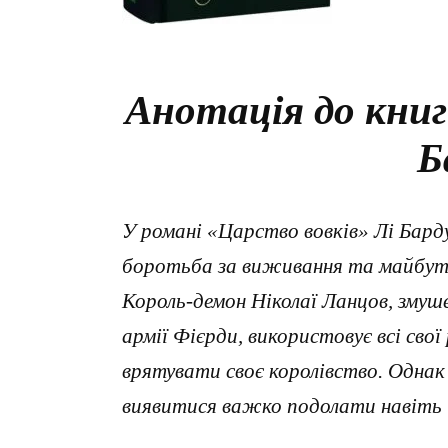
Анотація до книг
Б
У романі «Царство вовків» Лі Бард
боротьба за виживання та майбутн
Король-демон Ніколаї Ланцов, змуш
армії Фієрди, використовує всі свої
врятувати своє королівство. Однак
виявитися важко подолати навіть 