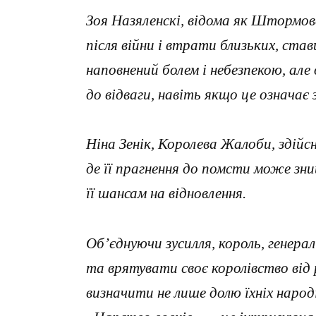
Зоя Назяленскі, відома як Штормов
після війни і втрати близьких, ста
наповнений болем і небезпекою, але
до відваги, навіть якщо це означає
Ніна Зенік, Королева Жалоби, здійсн
де її прагнення до помсти може зни
її шансам на відновлення.
Об’єднуючи зусилля, король, генера
та врятувати своє королівство від 
визначити не лише долю їхніх народі