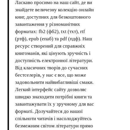
Ласкаво просимо на наш сайт, де ви
знайдете величезну колекцію онлайн
книг, доступних для безкоштовного
завантаження у різноманітних
форматах: fb2 (фб2), txt (тхт), rtf
(ртф), epub (епаб) та pdf (пдф). Наш
ресурс створений для справжніх
книгоманів, які цінують зручність і
доступність електронної літератури.
Від класичних творів до сучасних
бестселерів, у нас є все, що може
задовольнити найвибагливіші смаки.
Легкий інтерфейс сайту дозволяє
швидко знаходити потрібні книги та
завантажувати їх у зручному для вас
форматі. Долучайтеся до нашої
спільноти читачів і насолоджуйтесь
безмежним світом літератури прямо