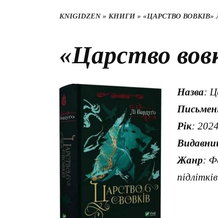
KNIGIDZEN
»
КНИГИ
»
«ЦАРСТВО ВОВКІВ» 
«Царство вовк
Назва
: Ц
Письмен
Рік
: 202
Видавни
Жанр
: Ф
підлітків