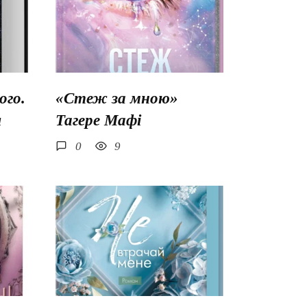
го.
«Стеж за мною»
ш
Тагере Мафі
0
9