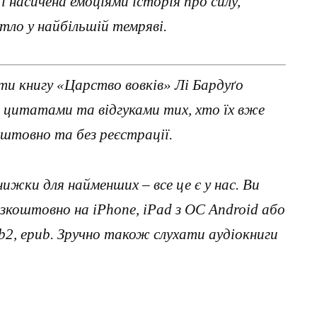
 насичена емоціями історія про силу,
ло у найбільшій темряві.
и книгу «Царство вовків» Лі Бардуґо
з цитатами та відгуками тих, хто їх вже
штовно та без реєстрації.
нижки для найменших – все це є у нас. Ви
коштовно на iPhone, iPad з ОС Android або
, fb2, epub. Зручно також слухати аудіокниги