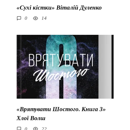
«Сухі кістки» Віталій Дуленко
0
14
«Врятувати Шостого. Книга 3»
Хлої Волш
0
22