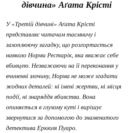
дівчина» Аґата Крісті
У «Третій дівчині» Аґата Крісті
представляє читачам таємничу і
захоплюючу загадку, що розгортається
навколо Норми Рестарік, яка вважає себе
вбивцею. Незважаючи на її переконання у
вчиненні злочину, Норма не може згадати
жодних деталей: ні імені жертви, ні місця
події, ні знаряддя вбивства. Вона
опиняється в глухому куті і вирішує
звернутися за допомогою до знаменитого
детектива Еркюля Пуаро.