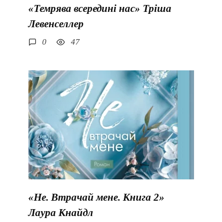
«Темрява всередині нас» Тріша
Левенселлер
0
47
«Не. Втрачай мене. Книга 2»
Лаура Кнайдл