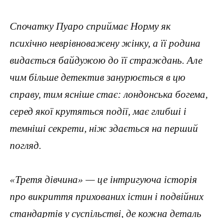
Спочатку Пуаро сприймає Норму як
психічно неврівноважену жінку, а її родина
видається байдужою до її страждань. Але
чим більше детектив занурюється в цю
справу, тим ясніше стає: лондонська богема,
серед якої крутяться події, має глибші і
темніші секрети, ніж здається на перший
погляд.
«Третя дівчина» — це інтригуюча історія
про викриття прихованих істин і подвійних
стандартів у суспільстві, де кожна деталь