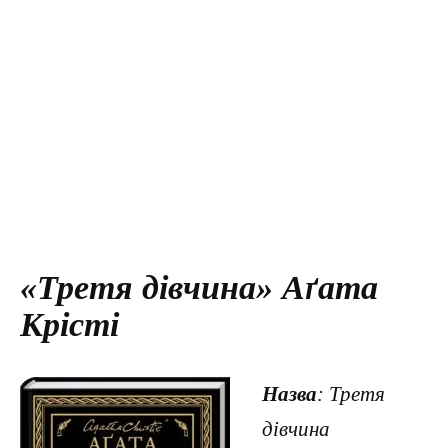
«Третя дівчина» Аґата
Крісті
Назва
: Третя
дівчина