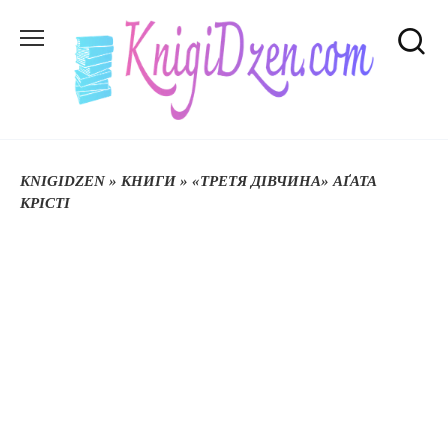
Перейти
до
вмісту
KNIGIDZEN
»
КНИГИ
»
«ТРЕТЯ ДІВЧИНА» АҐАТА
КРІСТІ