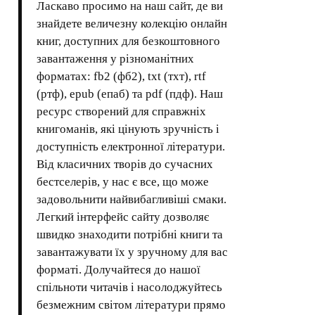
Ласкаво просимо на наш сайт, де ви
знайдете величезну колекцію онлайн
книг, доступних для безкоштовного
завантаження у різноманітних
форматах: fb2 (фб2), txt (тхт), rtf
(ртф), epub (епаб) та pdf (пдф). Наш
ресурс створений для справжніх
книгоманів, які цінують зручність і
доступність електронної літератури.
Від класичних творів до сучасних
бестселерів, у нас є все, що може
задовольнити найвибагливіші смаки.
Легкий інтерфейс сайту дозволяє
швидко знаходити потрібні книги та
завантажувати їх у зручному для вас
форматі. Долучайтеся до нашої
спільноти читачів і насолоджуйтесь
безмежним світом літератури прямо