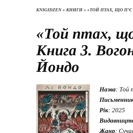
KNIGIDZEN
»
КНИГИ
»
«ТОЙ ПТАХ, ЩО П’Є
«Той птах, що
Книга 3. Вогон
Йондо
Назва
: Той 
Письменни
Рік
: 2025
Видавницт
Жанр
: Суча