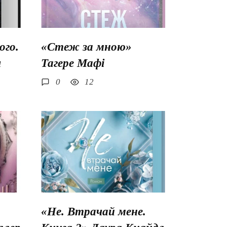
го.
«Стеж за мною»
ш
Тагере Мафі
0
12
«Не. Втрачай мене.