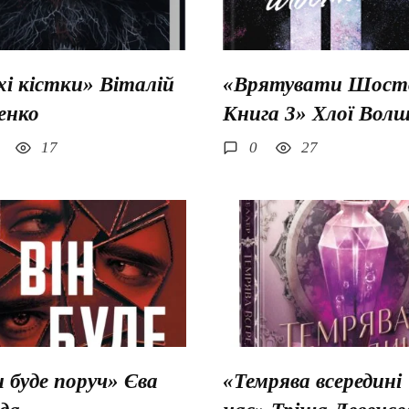
хі кістки» Віталій
«Врятувати Шосто
енко
Книга 3» Хлої Вол
17
0
27
н буде поруч» Єва
«Темрява всередині