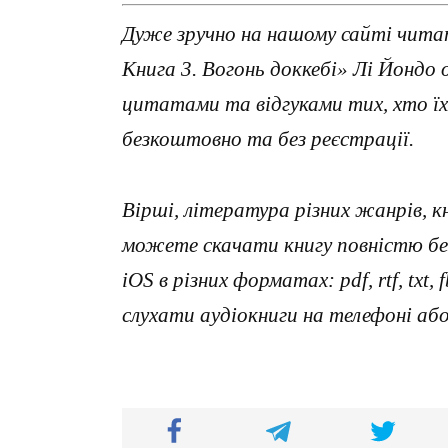
Дуже зручно на нашому сайті читат
Книга 3. Вогонь доккебі» Лі Йондо 
цитатами та відгуками тих, хто ї
безкоштовно та без реєстрації.
Вірші, література різних жанрів, к
можете скачати книгу повністю без
iOS в різних форматах: pdf, rtf, txt
слухати аудіокниги на телефоні аб