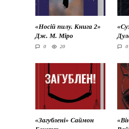
«Носій пилу. Книга 2»
«Су
Дж. М. Міро
Дул
0
20
0
«Загублені» Саймон
«Ві