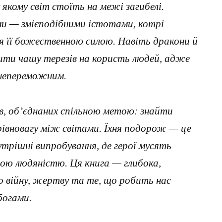
якому світ стоїть на межі загибелі.
ами — змієподібними істотами, котрі
я її божественною силою. Навіть дракони й
ити чашу терезів на користь людей, адже
 непереможним.
ів, об’єднаних спільною метою: знайти
 рівновагу між світами. Їхня подорож — це
нутрішні випробування, де герої мусять
ною людяністю. Ця книга — глибока,
 війну, жертву та те, що робить нас
богами.