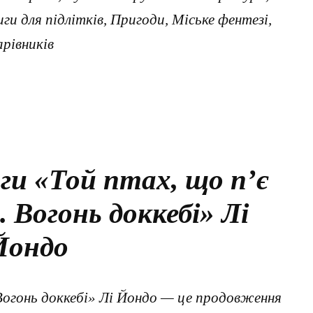
ги для підлітків, Пригоди, Міське фентезі,
арівників
ги «Той птах, що п’є
. Вогонь доккебі» Лі
Йондо
. Вогонь доккебі» Лі Йондо — це продовження