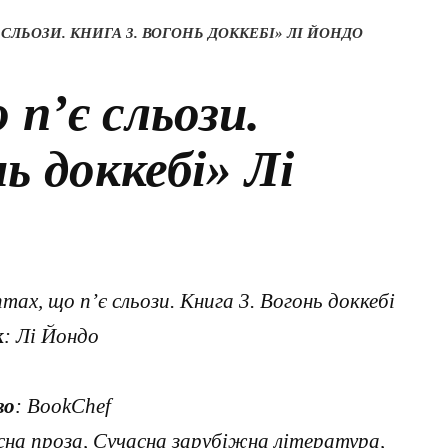
 СЛЬОЗИ. КНИГА 3. ВОГОНЬ ДОККЕБІ» ЛІ ЙОНДО
 п’є сльози.
ь доккебі» Лі
птах, що п’є сльози. Книга 3. Вогонь доккебі
к
: Лі Йондо
во
: BookChef
сна проза, Сучасна зарубіжна література,