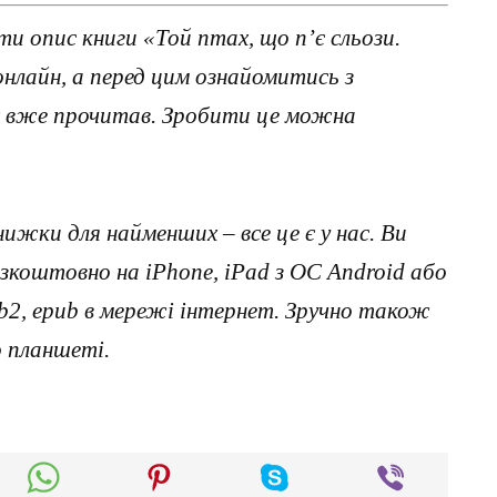
и опис книги «Той птах, що п’є сльози.
онлайн, а перед цим ознайомитись з
х вже прочитав. Зробити це можна
нижки для найменших – все це є у нас. Ви
коштовно на iPhone, iPad з ОС Android або
, fb2, epub в мережі інтернет. Зручно також
о планшеті.