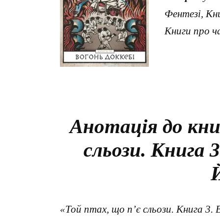
Фентезі, Кни
Книги про ч
Анотація до кни
сльози. Книга 3
«Той птах, що п’є сльози. Книга 3