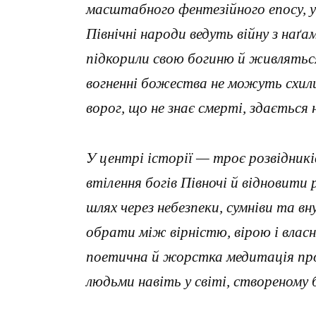
масштабного фентезійного епосу, у 
Північні народи ведуть війну з наґ
підкорили свою богиню й живлятьс
вогненні божества не можуть схил
ворог, що не знає смерті, здається
У центрі історії — троє розвідник
втілення богів Півночі й відновити
шлях через небезпеки, сумніви та в
обрати між вірністю, вірою і влас
поетична й жорстка медитація про
людьми навіть у світі, створеному 