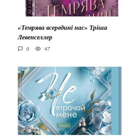
«Темрява всередині нас» Тріша
Левенселлер
0
47