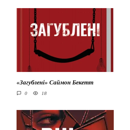
«Загублені» Саймон Бекетт
0
18