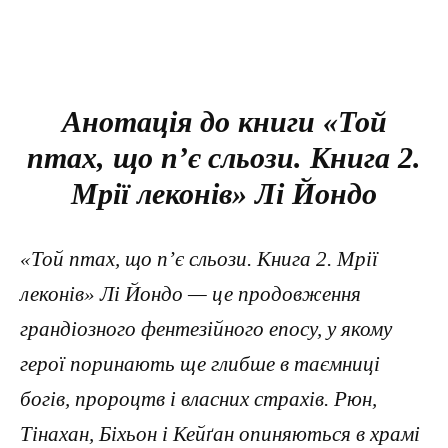
Анотація до книги «Той
птах, що п’є сльози. Книга 2.
Мрії леконів» Лі Йондо
«Той птах, що п’є сльози. Книга 2. Мрії
леконів» Лі Йондо — це продовження
грандіозного фентезійного епосу, у якому
герої поринають ще глибше в таємниці
богів, пророцтв і власних страхів. Рюн,
Тінахан, Біхьон і Кейґан опиняються в храмі