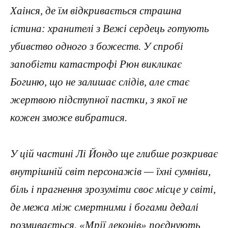
Хаінся, де їм відкривається страшна
істина: хранителі з Вежі сердець готують
убивство одного з божеств. У спробі
запобігти катастрофі Рюн викликає
Богиню, що не залишає слідів, але стає
жертвою підступної пастки, з якої не
кожен зможе вибратися.
У цій частині Лі Йондо ще глибше розкриває
внутрішній світ персонажів — їхні сумніви,
біль і прагнення зрозуміти своє місце у світі,
де межа між смертними і богами дедалі
розмивається. «Мрії леконів» поєднують