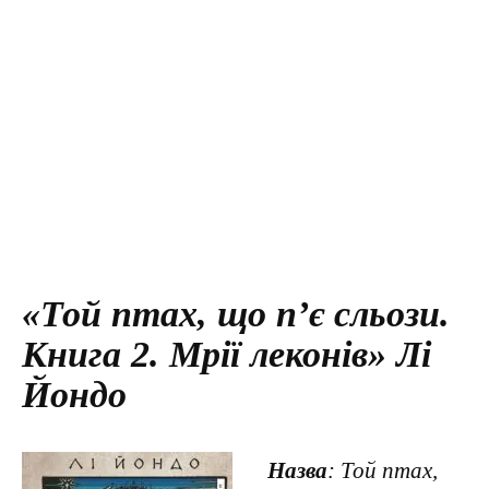
«Той птах, що п’є сльози.
Книга 2. Мрії леконів» Лі
Йондо
Назва
: Той птах,