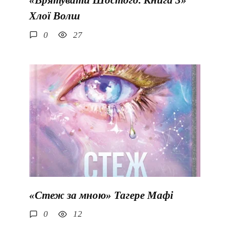
«Врятувати Шостого. Книга 3»
Хлої Волш
0
27
«Стеж за мною» Тагере Мафі
0
12