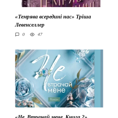
«Темрява всередині нас» Тріша
Левенселлер
0
47
«Не. Втрачай мене. Книга 2»