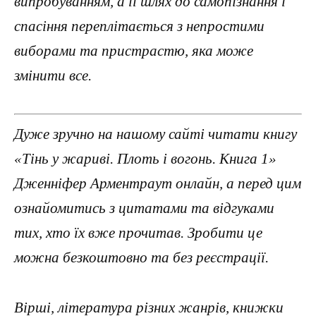
випробуванням, а її шлях до самопізнання і
спасіння переплітається з непростими
виборами та пристрастю, яка може
змінити все.
Дуже зручно на нашому сайті читати книгу
«Тінь у жариві. Плоть і вогонь. Книга 1»
Дженніфер Арментраут онлайн, а перед цим
ознайомитись з цитатами та відгуками
тих, хто їх вже прочитав. Зробити це
можна безкоштовно та без реєстрації.
Вірші, література різних жанрів, книжки