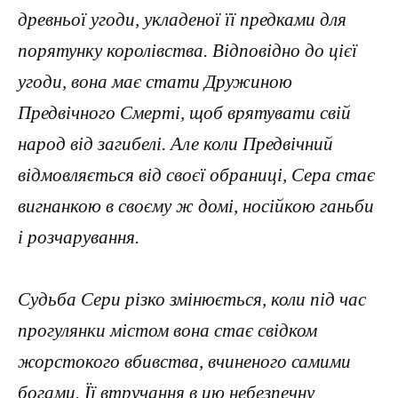
древньої угоди, укладеної її предками для
порятунку королівства. Відповідно до цієї
угоди, вона має стати Дружиною
Предвічного Смерті, щоб врятувати свій
народ від загибелі. Але коли Предвічний
відмовляється від своєї обраниці, Сера стає
вигнанкою в своєму ж домі, носійкою ганьби
і розчарування.
Судьба Сери різко змінюється, коли під час
прогулянки містом вона стає свідком
жорстокого вбивства, вчиненого самими
богами. Її втручання в цю небезпечну