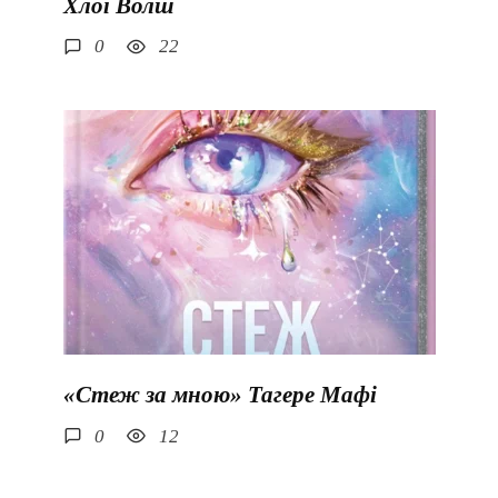
Хлої Волш
0
22
«Стеж за мною» Тагере Мафі
0
12