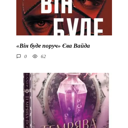
«Він буде поруч» Єва Вайда
0
62