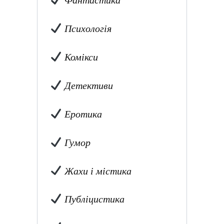
Фантастика
Психологія
Комікси
Детективи
Еротика
Гумор
Жахи і містика
Публіцистика