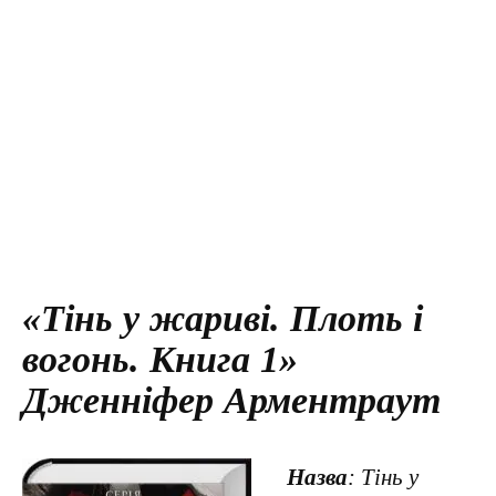
«Тінь у жариві. Плоть і
вогонь. Книга 1»
Дженніфер Арментраут
Назва
: Тінь у