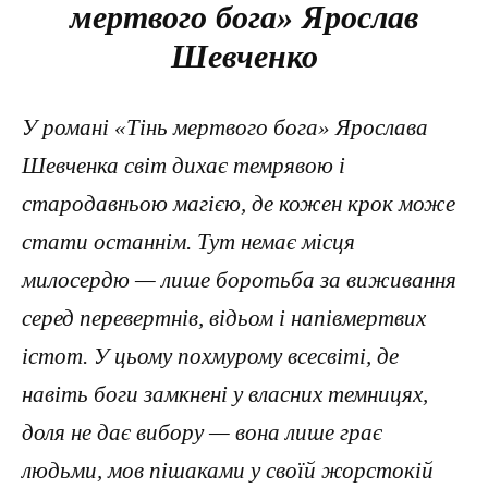
мертвого бога» Ярослав
Шевченко
У романі «Тінь мертвого бога» Ярослава
Шевченка світ дихає темрявою і
стародавньою магією, де кожен крок може
стати останнім. Тут немає місця
милосердю — лише боротьба за виживання
серед перевертнів, відьом і напівмертвих
істот. У цьому похмурому всесвіті, де
навіть боги замкнені у власних темницях,
доля не дає вибору — вона лише грає
людьми, мов пішаками у своїй жорстокій