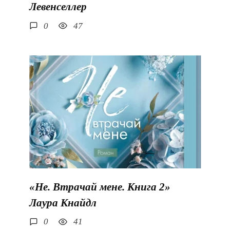
Левенселлер
0
47
«Не. Втрачай мене. Книга 2»
Лаура Кнайдл
0
41