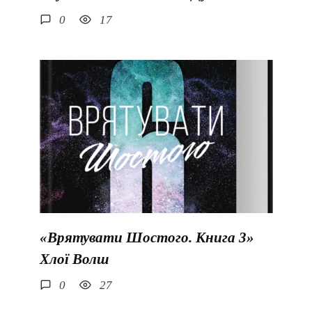
0
17
«Врятувати Шостого. Книга 3»
Хлої Волш
0
27