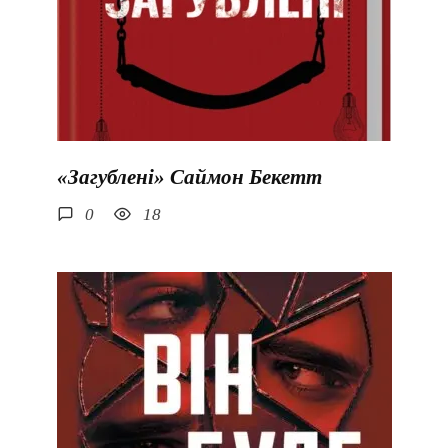
«Загублені» Саймон Бекетт
0
18