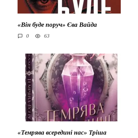
«Він буде поруч» Єва Вайда
0
63
«Темрява всередині нас» Тріша