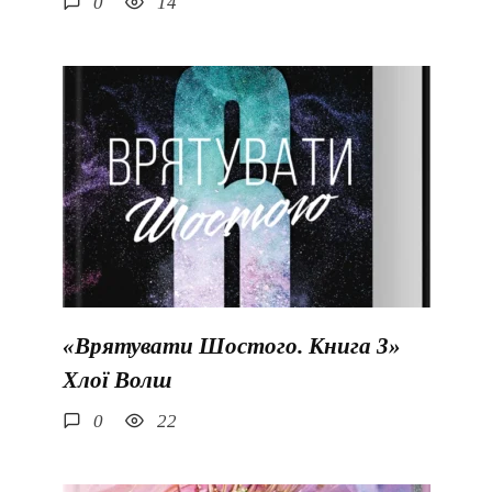
0
14
«Врятувати Шостого. Книга 3»
Хлої Волш
0
22