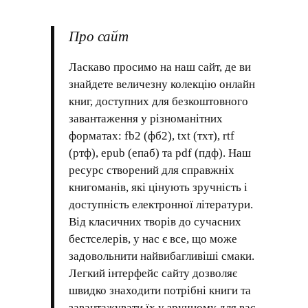
Про сайт
Ласкаво просимо на наш сайт, де ви
знайдете величезну колекцію онлайн
книг, доступних для безкоштовного
завантаження у різноманітних
форматах: fb2 (фб2), txt (тхт), rtf
(ртф), epub (епаб) та pdf (пдф). Наш
ресурс створений для справжніх
книгоманів, які цінують зручність і
доступність електронної літератури.
Від класичних творів до сучасних
бестселерів, у нас є все, що може
задовольнити найвибагливіші смаки.
Легкий інтерфейс сайту дозволяє
швидко знаходити потрібні книги та
завантажувати їх у зручному для вас