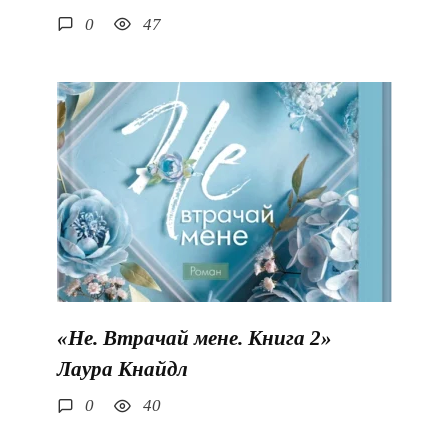
0
47
«Не. Втрачай мене. Книга 2»
Лаура Кнайдл
0
40