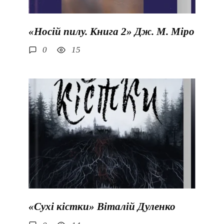
«Носій пилу. Книга 2» Дж. М. Міро
0
15
«Сухі кістки» Віталій Дуленко