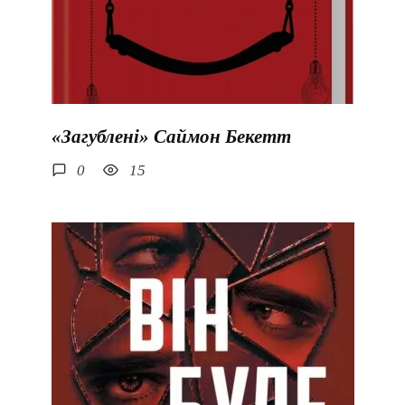
«Загублені» Саймон Бекетт
0
15