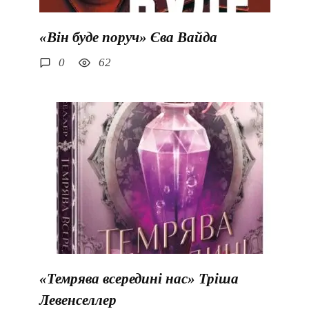
«Він буде поруч» Єва Вайда
0
62
«Темрява всередині нас» Тріша
Левенселлер