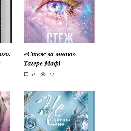
го.
«Стеж за мною»
ш
Тагере Мафі
0
12