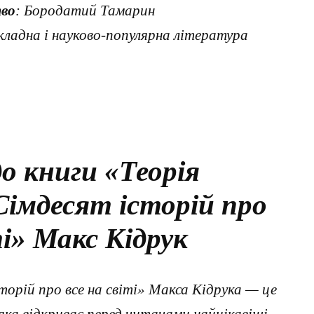
во
: Бородатий Тамарин
кладна і науково-популярна література
о книги «Теорія
Сімдесят історій про
ті» Макс Кідрук
торій про все на світі» Макса Кідрука — це