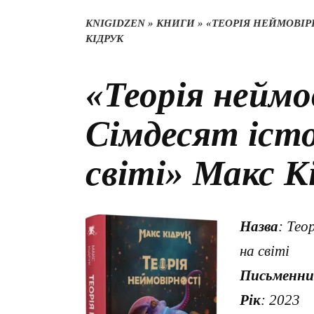
KNIGIDZEN
»
КНИГИ
»
«ТЕОРІЯ НЕЙМОВІРН
КІДРУК
«Теорія неймо
Сімдесят істо
світі» Макс К
Назва
: Тео
на світі
Письменни
Рік
: 2023