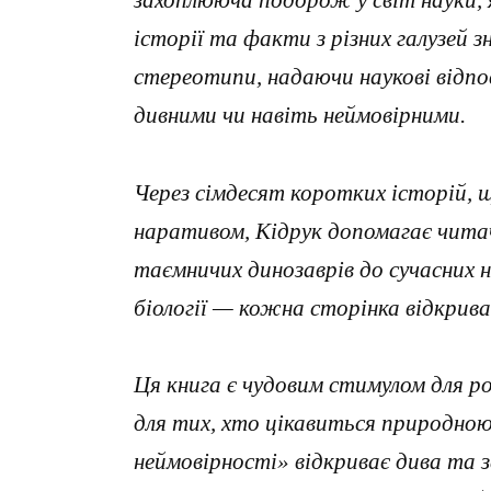
захоплююча подорож у світ науки, 
історії та факти з різних галузей 
стереотипи, надаючи наукові відпо
дивними чи навіть неймовірними.
Через сімдесят коротких історій, щ
наративом, Кідрук допомагає читач
таємничих динозаврів до сучасних н
біології — кожна сторінка відкрива
Ця книга є чудовим стимулом для р
для тих, хто цікавиться природною
неймовірності» відкриває дива та 