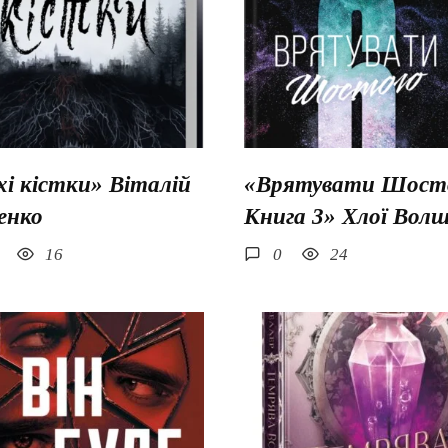
хі кістки» Віталій
«Врятувати Шосто
енко
Книга 3» Хлої Вол
16
0
24