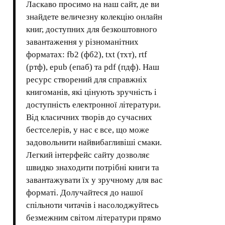
Ласкаво просимо на наш сайт, де ви
знайдете величезну колекцію онлайн
книг, доступних для безкоштовного
завантаження у різноманітних
форматах: fb2 (фб2), txt (тхт), rtf
(ртф), epub (епаб) та pdf (пдф). Наш
ресурс створений для справжніх
книгоманів, які цінують зручність і
доступність електронної літератури.
Від класичних творів до сучасних
бестселерів, у нас є все, що може
задовольнити найвибагливіші смаки.
Легкий інтерфейс сайту дозволяє
швидко знаходити потрібні книги та
завантажувати їх у зручному для вас
форматі. Долучайтеся до нашої
спільноти читачів і насолоджуйтесь
безмежним світом літератури прямо