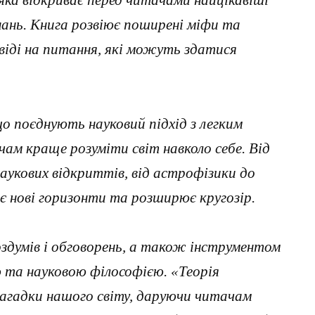
яка відкриває перед читачами найцікавіші
знань. Книга розвіює поширені міфи та
віді на питання, які можуть здатися
о поєднують науковий підхід з легким
ам краще розуміти світ навколо себе. Від
аукових відкриттів, від астрофізики до
є нові горизонти та розширює кругозір.
оздумів і обговорень, а також інструментом
 та науковою філософією. «Теорія
загадки нашого світу, даруючи читачам