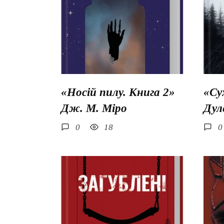
«Носій пилу. Книга 2»
«Су
Дж. М. Міро
Дул
0
18
0