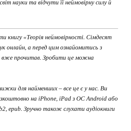
віт науки та відчути її неймовірну силу й
и книгу «Теорія неймовірності. Сімдесят
рук онлайн, а перед цим ознайомитись з
х вже прочитав. Зробити це можна
нижки для найменших – все це є у нас. Ви
коштовно на iPhone, iPad з ОС Android або
, fb2, epub. Зручно також слухати аудіокниги