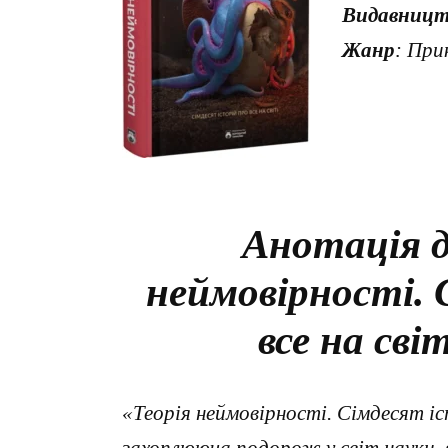
Видавницт
Жанр
: При
Анотація д
неймовірності. 
все на сві
«Теорія неймовірності. Сімдесят іс