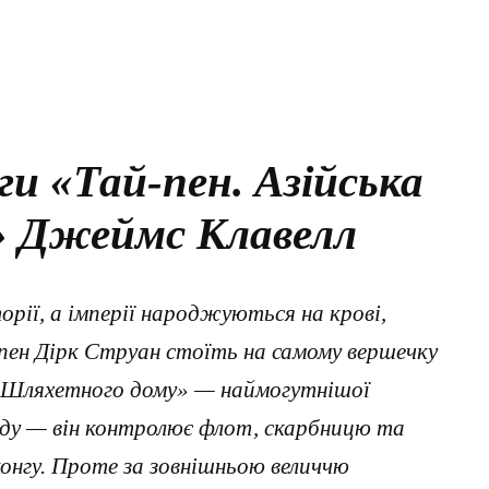
ги «Тай-пен. Азійська
2» Джеймс Клавелл
сторії, а імперії народжуються на крові,
-пен Дірк Струан стоїть на самому вершечку
 «Шляхетного дому» — наймогутнішої
оду — він контролює флот, скарбницю та
конгу. Проте за зовнішньою величчю