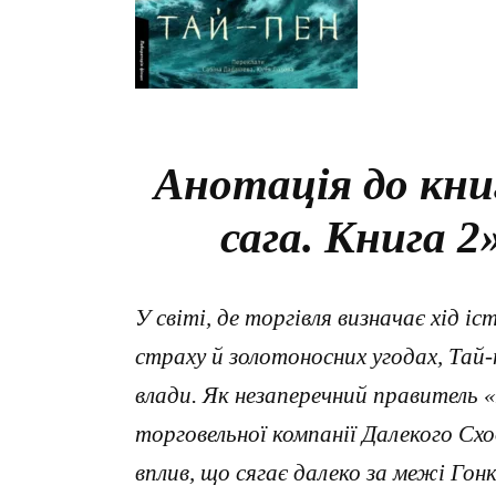
Анотація до кни
сага. Книга 
У світі, де торгівля визначає хід і
страху й золотоносних угодах, Тай
влади. Як незаперечний правитель
торговельної компанії Далекого Сх
вплив, що сягає далеко за межі Гон