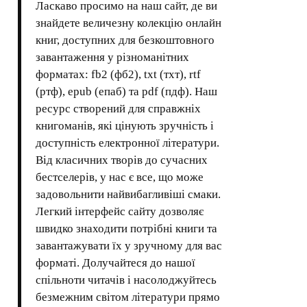
Ласкаво просимо на наш сайт, де ви
знайдете величезну колекцію онлайн
книг, доступних для безкоштовного
завантаження у різноманітних
форматах: fb2 (фб2), txt (тхт), rtf
(ртф), epub (епаб) та pdf (пдф). Наш
ресурс створений для справжніх
книгоманів, які цінують зручність і
доступність електронної літератури.
Від класичних творів до сучасних
бестселерів, у нас є все, що може
задовольнити найвибагливіші смаки.
Легкий інтерфейс сайту дозволяє
швидко знаходити потрібні книги та
завантажувати їх у зручному для вас
форматі. Долучайтеся до нашої
спільноти читачів і насолоджуйтесь
безмежним світом літератури прямо