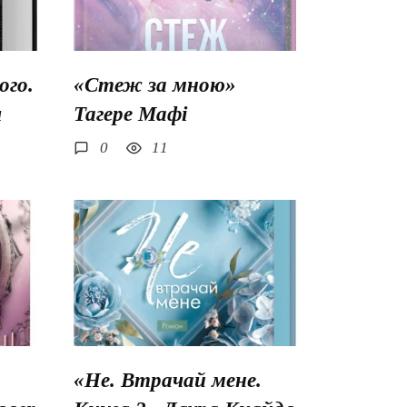
го.
«Стеж за мною»
ш
Тагере Мафі
0
11
«Не. Втрачай мене.