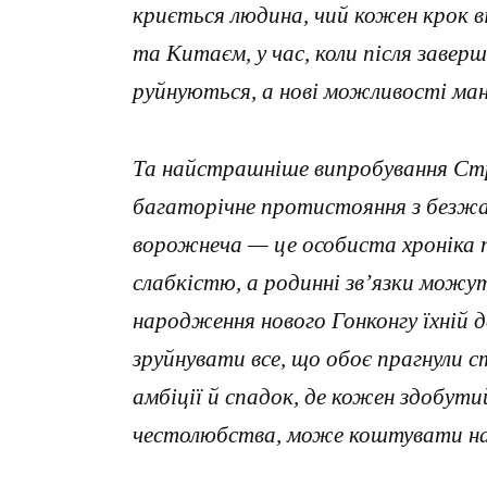
криється людина, чий кожен крок ві
та Китаєм, у час, коли після завер
руйнуються, а нові можливості ма
Та найстрашніше випробування Стру
багаторічне протистояння з безжа
ворожнеча — це особиста хроніка 
слабкістю, а родинні зв’язки мож
народження нового Гонконгу їхній д
зруйнувати все, що обоє прагнули с
амбіції й спадок, де кожен здобутий
честолюбства, може коштувати н