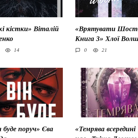
хі кістки» Віталій
«Врятувати Шосто
енко
Книга 3» Хлої Вол
14
0
21
н буде поруч» Єва
«Темрява всередині