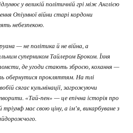
длунює у великій політичній грі між Англією
шення Опіумної війни старі кордони
нять небезпекою.
ана — не політика й не війна, а
льним суперником Тайлером Броком. Їхня
помсти, де угоди стають зброєю, кохання —
уть обернутися прокляттям. На тлі
вобій сягає кульмінації, загрожуючи
творити. «Тай-пен» — це епічна історія про
 тріумф має свою ціну, а ім’я, викарбуване з
айдорожчого.