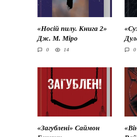
«Носій пилу. Книга 2»
«Су
Дж. М. Міро
Дул
0
14
0
«Загублені» Саймон
«Ві