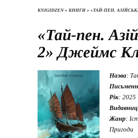
KNIGIDZEN
»
КНИГИ
»
«ТАЙ-ПЕН. АЗІЙСЬК
«Тай-пен. Азій
2» Джеймс Кл
Назва
: Та
Письмен
Рік
: 2025
Видавниц
Жанр
: Іс
Пригоди