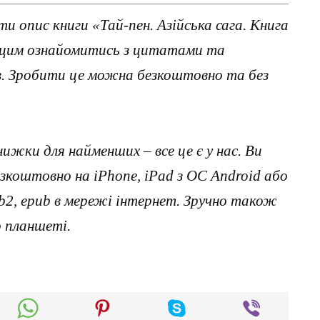
и опис книги «Тай-пен. Азійська сага. Книга
д цим ознайомитись з цитатами та
ав. Зробити це можна безкоштовно та без
нижки для найменших – все це є у нас. Ви
коштовно на iPhone, iPad з ОС Android або
, fb2, epub в мережі інтернет. Зручно також
о планшеті.