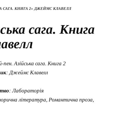
А САГА. КНИГА 2» ДЖЕЙМС КЛАВЕЛЛ
ська сага. Книга
авелл
й-пен. Азійська сага. Книга 2
ник
: Джеймс Клавелл
тво
: Лабораторія
торична література, Романтична проза,