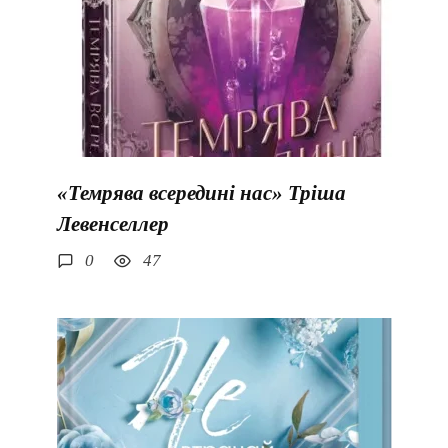
«Темрява всередині нас» Тріша
Левенселлер
0
47