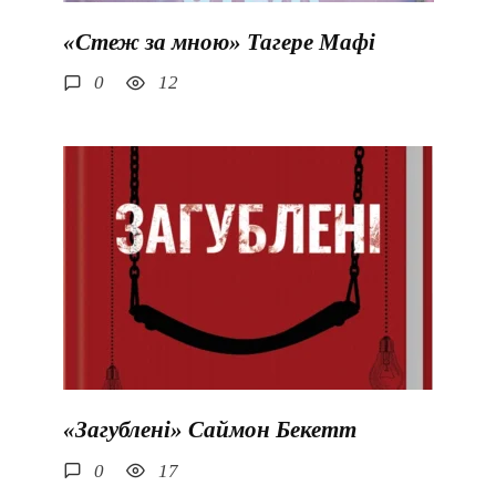
«Стеж за мною» Тагере Мафі
0
12
«Загублені» Саймон Бекетт
0
17