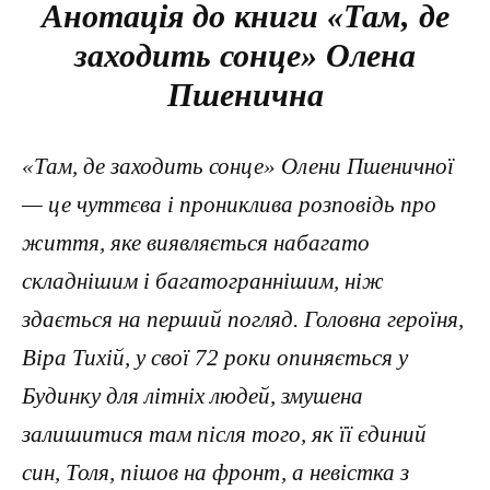
Анотація до книги «Там, де
заходить сонце» Олена
Пшенична
«Там, де заходить сонце» Олени Пшеничної
— це чуттєва і прониклива розповідь про
життя, яке виявляється набагато
складнішим і багатограннішим, ніж
здається на перший погляд. Головна героїня,
Віра Тихій, у свої 72 роки опиняється у
Будинку для літніх людей, змушена
залишитися там після того, як її єдиний
син, Толя, пішов на фронт, а невістка з