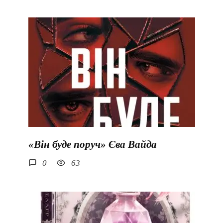
«Він буде поруч» Єва Вайда
0
63