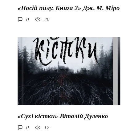
«Носій пилу. Книга 2» Дж. М. Міро
0
20
«Сухі кістки» Віталій Дуленко
0
17