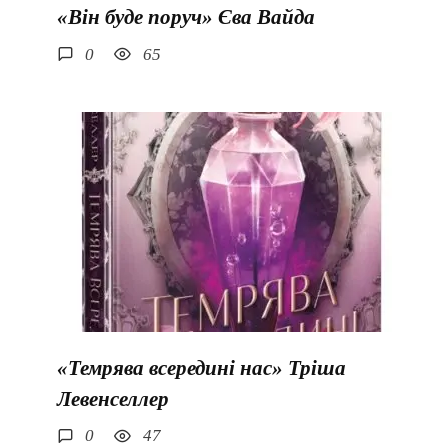
«Він буде поруч» Єва Вайда
0
65
«Темрява всередині нас» Тріша
Левенселлер
0
47