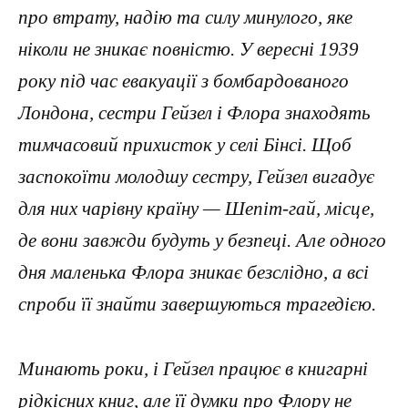
про втрату, надію та силу минулого, яке
ніколи не зникає повністю. У вересні 1939
року під час евакуації з бомбардованого
Лондона, сестри Гейзел і Флора знаходять
тимчасовий прихисток у селі Бінсі. Щоб
заспокоїти молодшу сестру, Гейзел вигадує
для них чарівну країну — Шепіт-гай, місце,
де вони завжди будуть у безпеці. Але одного
дня маленька Флора зникає безслідно, а всі
спроби її знайти завершуються трагедією.
Минають роки, і Гейзел працює в книгарні
рідкісних книг, але її думки про Флору не