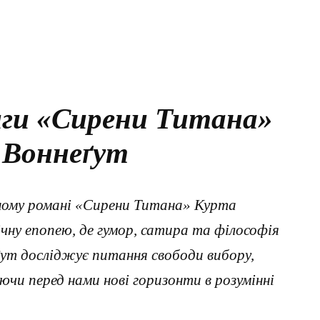
иги «Сирени Титана»
 Воннеґут
ному романі «Сирени Титана» Курта
чну епопею, де гумор, сатира та філософія
ут досліджує питання свободи вибору,
ючи перед нами нові горизонти в розумінні