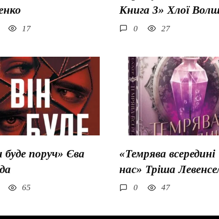
енко
Книга 3» Хлої Вол
17
0
27
н буде поруч» Єва
«Темрява всередині
да
нас» Тріша Левенсе
65
0
47