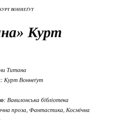
КУРТ ВОННЕҐУТ
на» Курт
ени Титана
к
: Курт Воннеґут
во
: Вавилонська бібліотека
ична проза, Фантастика, Космічна
а