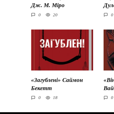
Дж. М. Міро
Дул
0
20
0
«Загублені» Саймон
«Ві
Бекетт
Вай
0
18
0