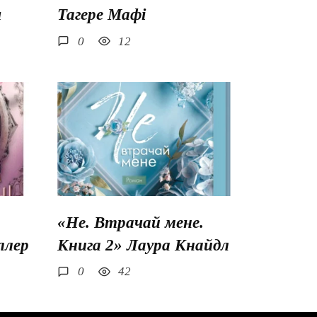
ш
Тагере Мафі
0
12
«Не. Втрачай мене.
ллер
Книга 2» Лаура Кнайдл
0
42