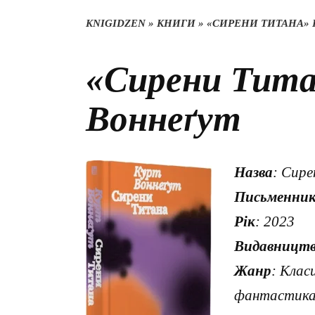
KNIGIDZEN
»
КНИГИ
»
«СИРЕНИ ТИТАНА» 
«Сирени Тита
Воннеґут
Назва
: Сир
Письменни
Рік
: 2023
Видавницт
Жанр
: Клас
фантастик