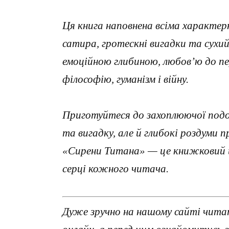
Ця книга наповнена всіма характе
сатира, гротескні вигадки та сухи
емоційною глибиною, любов’ю до пе
філософію, гуманізм і війну.
Приготуйтеся до захоплюючої подор
та вигадку, але й глибокі роздуми 
«Сирени Титана» — це книжковий ш
серці кожного читача.
Дуже зручно на нашому сайті чита