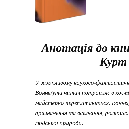
Анотація до кн
Курт
У захопливому науково-фантастич
Воннеґута читач потрапляє в космі
майстерно переплітаються. Воннеґ
призначення та всезнання, розкрива
людської природи.