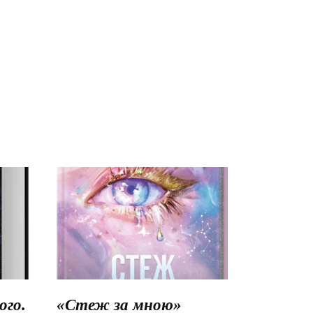
го.
«Стеж за мною»