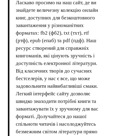
Ласкаво просимо на наш сайт, де ви
знайдете величезну колекцію онлайн
книг, доступних для безкоштовного
завантаження у різноманітних
форматах: fb2 (фб2), txt (тхт), rtf
(ртф), epub (епаб) та pdf (пдф). Наш
ресурс створений для справжніх
книгоманів, які цінують зручність і
доступність електронної літератури.
Від класичних творів до сучасних
бестселерів, у нас є все, що може
задовольнити найвибагливіші смаки.
Легкий інтерфейс сайту дозволяє
швидко знаходити потрібні книги та
завантажувати їх у зручному для вас
форматі. Долучайтеся до нашої
спільноти читачів і насолоджуйтесь
безмежним світом літератури прямо