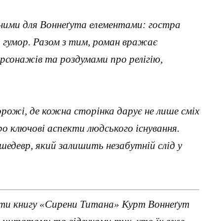
рними для Воннеґута елементами: гостра
й гумор. Разом з тим, роман вражає
рсонажів та роздумами про релігію,
ожі, де кожна сторінка дарує не лише сміх
про ключові аспекти людського існування.
едевр, який залишить незабутній слід у
ти книгу «Сирени Титана» Курт Воннеґут