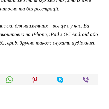
з цитатами та відгуками тих, хто їх вже
штовно та без реєстрації.
нижки для найменших – все це є у нас. Ви
коштовно на iPhone, iPad з ОС Android або
, fb2, epub. Зручно також слухати аудіокниги