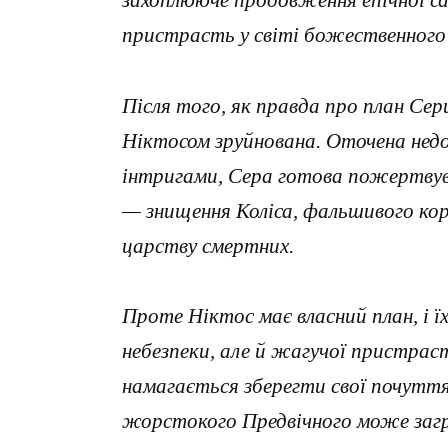
захоплююче продовження епічної саг
пристрасть у світі божественного
Після того, як правда про план Сер
Ніктосом зруйнована. Оточена нед
інтригами, Сера готова пожертвува
— знищення Коліса, фальшивого кор
царству смертних.
Проте Ніктос має власний план, і ї
небезпеки, але й жагучої пристрас
намагається зберегти свої почуття
жорстокого Предвічного може загрож