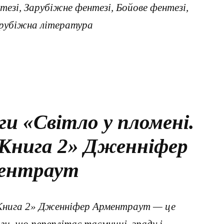
тезі, Зарубіжне фентезі, Бойове фентезі,
арубіжна література
ги «Світло у пломені.
 Книга 2» Дженніфер
ентраут
. Книга 2» Дженніфер Арментраут — це