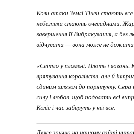
Коли атаки Землі Тіней стають все ч
небезпеки стають очевидними. Жа
завершення її Вибракування, а без л
відчувати — вона може не дожити д
«Світло у пломені. Плоть і вогонь.
врятування королівств, але й інтр
єдиним шляхом до порятунку. Сера 
силу і любов, щоб подолати всі ви
Коліс і час заберуть у неї все.
Дуже зручно на нашому сайті читати