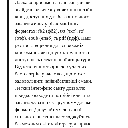
Ласкаво просимо на наш сайт, де ви
знайдете величезну колекцію онлайн
книг, доступних для безкоштовного
завантаження у різноманітних
форматах: fb2 (фб2), txt (тхт), rtf
(ртф), epub (епаб) та pdf (пдф). Наш
ресурс створений для справжніх
книгоманів, які цінують зручність і
доступність електронної літератури.
Від класичних творів до сучасних
бестселерів, у нас є все, що може
задовольнити найвибагливіші смаки.
Легкий інтерфейс сайту дозволяє
швидко знаходити потрібні книги та
завантажувати їх у зручному для вас
форматі. Долучайтеся до нашої
спільноти читачів і насолоджуйтесь
безмежним світом літератури прямо