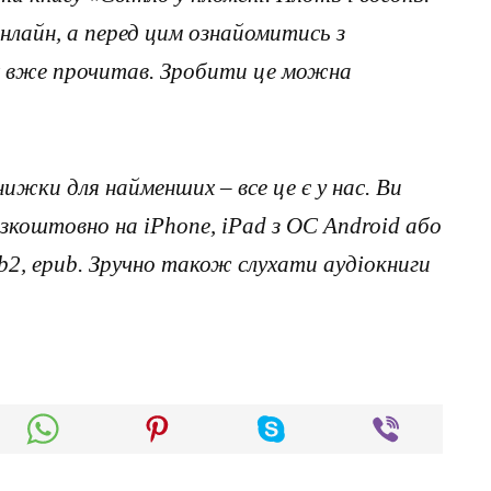
лайн, а перед цим ознайомитись з
х вже прочитав. Зробити це можна
нижки для найменших – все це є у нас. Ви
коштовно на iPhone, iPad з ОС Android або
, fb2, epub. Зручно також слухати аудіокниги