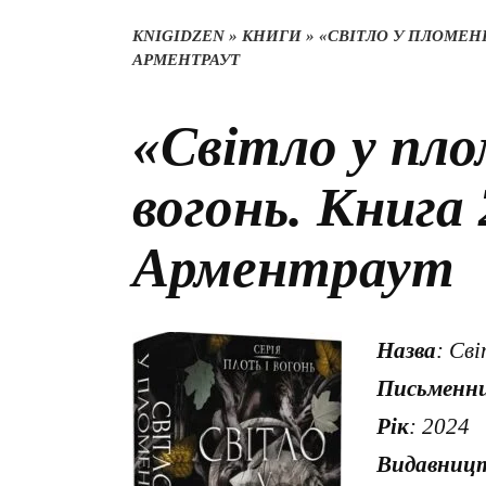
KNIGIDZEN
»
КНИГИ
»
«СВІТЛО У ПЛОМЕНІ
АРМЕНТРАУТ
«Світло у пло
вогонь. Книга
Арментраут
Назва
: Сві
Письменн
Рік
: 2024
Видавниц