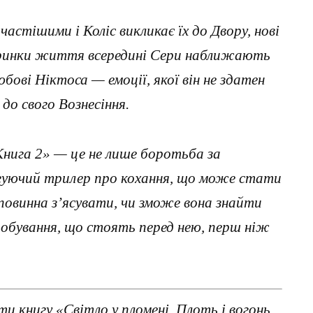
астішими і Коліс викликає їх до Двору, нові
ринки життя всередині Сери наближають
юбові Ніктоса — емоції, якої він не здатен
о свого Вознесіння.
 Книга 2» — це не лише боротьба за
игуючий трилер про кохання, що може стати
повинна з’ясувати, чи зможе вона знайти
пробування, що стоять перед нею, перш ніж
 книгу «Світло у пломені. Плоть і вогонь.