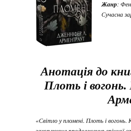
Жанр
: Фен
Сучасна з
Анотація до кни
Плоть і вогонь.
Арм
«Світло у пломені. Плоть і вогонь