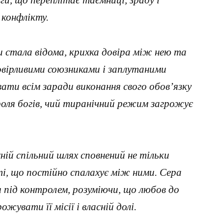
и, що переплітає таємниці, зраду і
 конфлікту.
и стала відома, крихка довіра між нею та
овірливими союзниками і заплутаними
ти всім заради виконання свого обов’язку
оля богів, чий тиранічний режим загрожує
хній спільний шлях сповнений не тільки
ті, що постійно спалахує між ними. Сера
 під контролем, розуміючи, що любов до
увати її місії і власній долі.