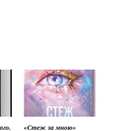
го.
«Стеж за мною»