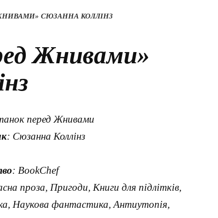
 ЖНИВАМИ» СЮЗАННА КОЛЛІНЗ
ред Жнивами»
інз
ітанок перед Жнивами
ик
: Сюзанна Коллінз
тво
: BookChef
асна проза, Пригоди, Книги для підлітків,
а, Наукова фантастика, Антиутопія,