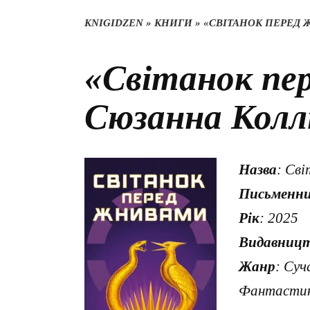
KNIGIDZEN
»
КНИГИ
»
«СВІТАНОК ПЕРЕД
«Світанок пе
Сюзанна Колл
Назва
: Св
Письменн
Рік
: 2025
Видавниц
Жанр
: Суч
Фантастик