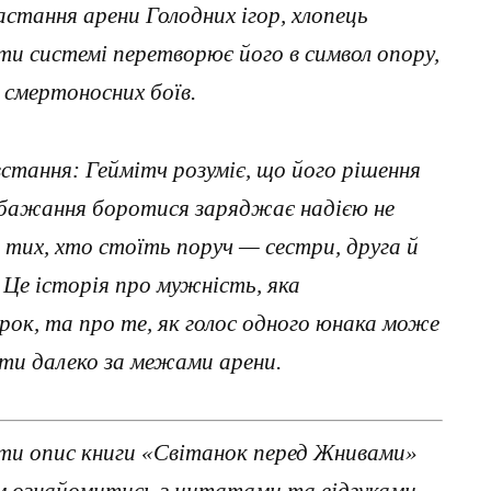
астання арени Голодних ігор, хлопець
ти системі перетворює його в символ опору,
 смертоносних боїв.
овстання: Геймітч розуміє, що його рішення
 бажання боротися заряджає надією не
 тих, хто стоїть поруч — сестри, друга й
. Це історія про мужність, яка
рок, та про те, як голос одного юнака може
ати далеко за межами арени.
ти опис книги «Світанок перед Жнивами»
им ознайомитись з цитатами та відгуками