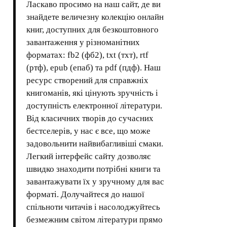
Ласкаво просимо на наш сайт, де ви
знайдете величезну колекцію онлайн
книг, доступних для безкоштовного
завантаження у різноманітних
форматах: fb2 (фб2), txt (тхт), rtf
(ртф), epub (епаб) та pdf (пдф). Наш
ресурс створений для справжніх
книгоманів, які цінують зручність і
доступність електронної літератури.
Від класичних творів до сучасних
бестселерів, у нас є все, що може
задовольнити найвибагливіші смаки.
Легкий інтерфейс сайту дозволяє
швидко знаходити потрібні книги та
завантажувати їх у зручному для вас
форматі. Долучайтеся до нашої
спільноти читачів і насолоджуйтесь
безмежним світом літератури прямо