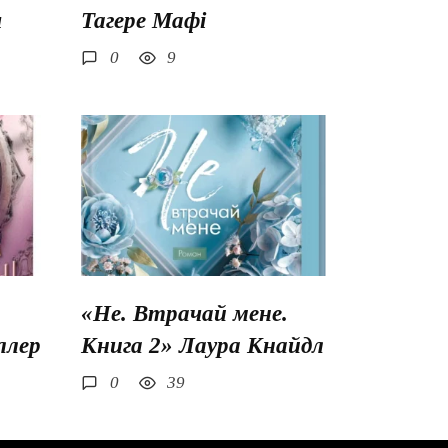
ш
Тагере Мафі
0
9
«Не. Втрачай мене.
ллер
Книга 2» Лаура Кнайдл
0
39