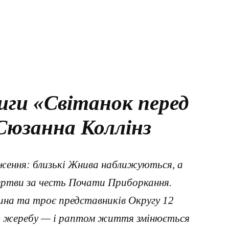
иги «Світанок перед
юзанна Коллінз
уження: близькі Жнива наближуються, а
ертви за честь Почати Приборкання.
чина та троє представників Округу 12
ю жеребу — і раптом життя змінюється