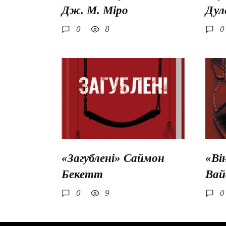
Дж. М. Міро
Дул
0
8
0
«Загублені» Саймон
«Ві
Бекетт
Вай
0
9
0