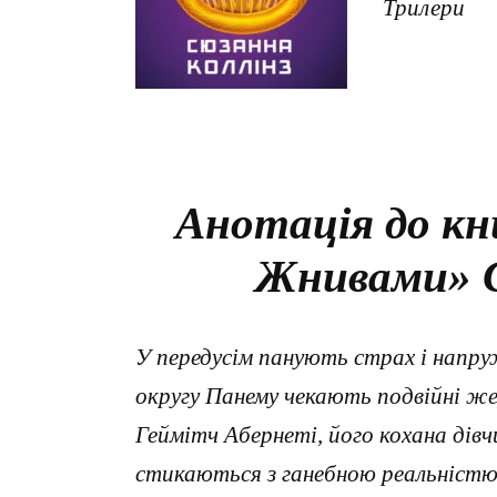
Трилери
Анотація до кн
Жнивами» С
У передусім панують страх і напр
округу Панему чекають подвійні ж
Геймітч Абернеті, його кохана дів
стикаються з ганебною реальніст