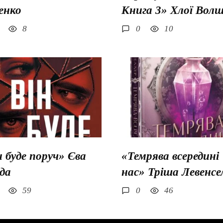
енко
Книга 3» Хлої Вол
8
0
10
н буде поруч» Єва
«Темрява всередині
да
нас» Тріша Левенсе
59
0
46