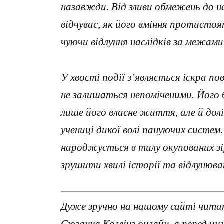
назавжди. Від зливи обмежень до н
відчуває, як його вміння протистоя
чуючи відлуння наслідків за межами
У хвості події з’являється іскра п
не залишаться непоміченими. Його
лише його власне життя, але й долі
учениці дикої волі пануючих систем
народжується в тилу окупованих зі
зрушити хвилі історії та відлунюв
Дуже зручно на нашому сайті чита
Сюзанна Коллінз онлайн, а перед ц